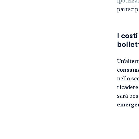
ipotizza
partecip
I cost
bollet
Un’alter
consuma
nello sc
ricadere 
sarà poss
emerge