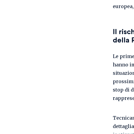
europea,
Il ris
della 
Le prime
hanno im
situazion
prossimi
stop di d
rapprese
Tecnicam
dettagli