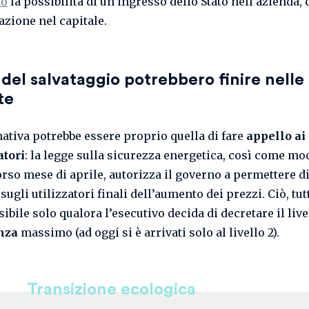
to
la possibilità di un ingresso dello Stato nell’azienda,
azione nel capitale.
i del salvataggio potrebbero finire nelle
te
nativa potrebbe essere proprio quella di fare
appello ai
tori
: la legge sulla sicurezza energetica, così come mo
orso mese di aprile, autorizza il governo a permettere di
sugli utilizzatori finali dell’aumento dei prezzi. Ciò, tut
ibile solo qualora l’esecutivo decida di decretare il live
nza
massimo (ad oggi si è arrivati solo al livello 2).
Transizione ecologica