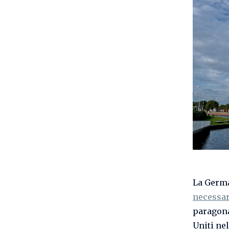
La Germa
necessa
paragona
Uniti ne