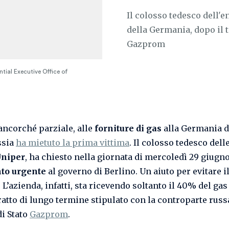
Il colosso tedesco dell'
della Germania, dopo il t
Gazprom
tial Executive Office of
 ancorché parziale, alle
forniture di gas
alla Germania d
ssia
ha mietuto la prima vittima
. Il colosso tedesco dell
niper
, ha chiesto nella giornata di mercoledì 29 giugn
nto urgente
al governo di Berlino. Un aiuto per evitare i
 L’azienda, infatti, sta ricevendo soltanto il 40% del gas
ratto di lungo termine stipulato con la controparte russa
di Stato
Gazprom
.