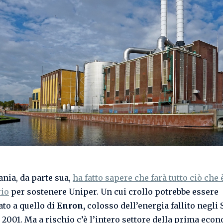
nia, da parte sua,
ha fatto sapere che farà tutto ciò che 
rio
per sostenere Uniper. Un cui crollo potrebbe essere
to a quello di
Enron,
colosso dell’energia fallito negli S
l 2001. Ma a rischio c’è l’intero settore della prima eco