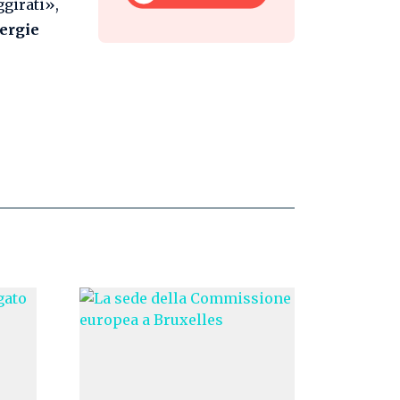
girati»,
ergie