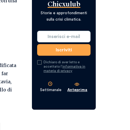
 con una
Chicxulub
Storie e approfondimenti
sulla crisi climatica.
Dichiaro di aver letto e
dificata
accettato l’
informativa in
materia di privacy
 far
tavia,
llo di
Settimanale
Anteprima