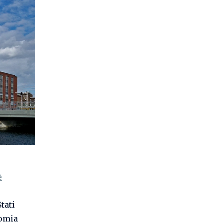
è
tati
nomia