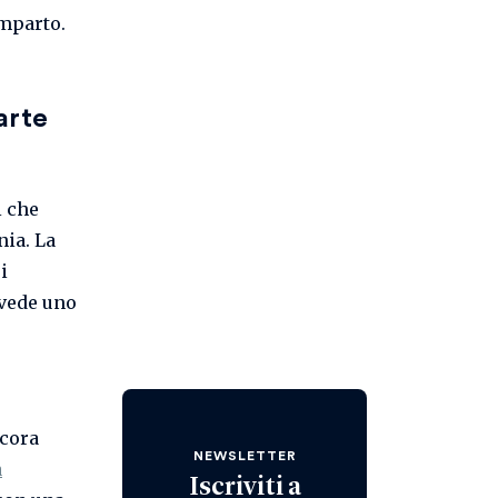
mparto.
parte
i che
ia. La
i
evede uno
ncora
NEWSLETTER
a
Iscriviti a