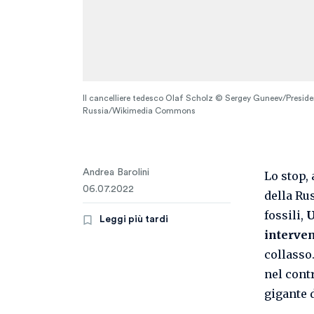
Il cancelliere tedesco Olaf Scholz © Sergey Guneev/Presiden
Russia/Wikimedia Commons
Andrea Barolini
Lo stop,
06.07.2022
della Ru
fossili,
U
Leggi più tardi
interve
collasso.
nel cont
gigante 