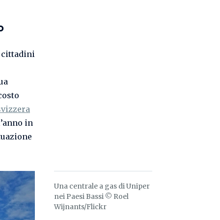
o
cittadini
ua
costo
svizzera
l’anno in
ituazione
Una centrale a gas di Uniper
nei Paesi Bassi © Roel
Wijnants/Flickr