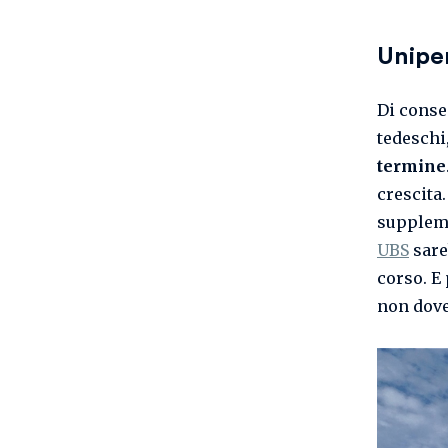
Uniper
Di conse
tedeschi
termine
crescita.
suppleme
UBS
sare
corso. E
non dove