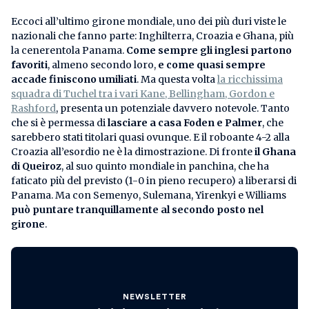
Eccoci all’ultimo girone mondiale, uno dei più duri viste le
nazionali che fanno parte: Inghilterra, Croazia e Ghana, più
la cenerentola Panama.
Come sempre gli inglesi partono
favoriti
, almeno secondo loro,
e come quasi sempre
accade finiscono umiliati
. Ma questa volta
la ricchissima
squadra di Tuchel tra i vari Kane, Bellingham, Gordon e
Rashford
, presenta un potenziale davvero notevole. Tanto
che si è permessa di
lasciare a casa Foden e Palmer
, che
sarebbero stati titolari quasi ovunque. E il roboante 4-2 alla
Croazia all’esordio ne è la dimostrazione. Di fronte
il Ghana
di Queiroz
, al suo quinto mondiale in panchina, che ha
faticato più del previsto (1-0 in pieno recupero) a liberarsi di
Panama. Ma con Semenyo, Sulemana, Yirenkyi e Williams
può puntare tranquillamente al secondo posto nel
girone
.
NEWSLETTER