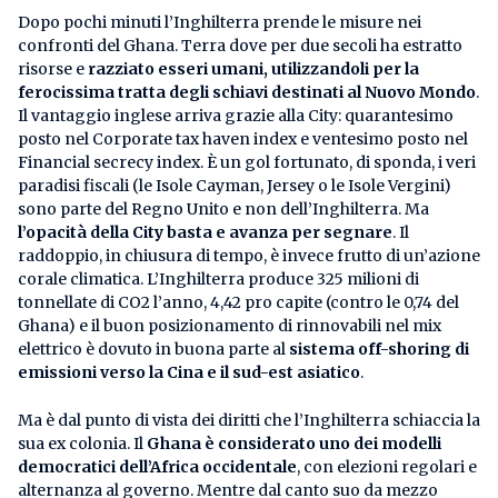
Dopo pochi minuti l’Inghilterra prende le misure nei
confronti del Ghana. Terra dove per due secoli ha estratto
risorse e
razziato esseri umani, utilizzandoli per la
ferocissima tratta degli schiavi destinati al Nuovo Mondo
.
Il vantaggio inglese arriva grazie alla City: quarantesimo
posto nel Corporate tax haven index e ventesimo posto nel
Financial secrecy index. È un gol fortunato, di sponda, i veri
paradisi fiscali (le Isole Cayman, Jersey o le Isole Vergini)
sono parte del Regno Unito e non dell’Inghilterra. Ma
l’opacità della City basta e avanza per segnare
. Il
raddoppio, in chiusura di tempo, è invece frutto di un’azione
corale climatica. L’Inghilterra produce 325 milioni di
tonnellate di CO2 l’anno, 4,42 pro capite (contro le 0,74 del
Ghana) e il buon posizionamento di rinnovabili nel mix
elettrico è dovuto in buona parte al
sistema off-shoring di
emissioni verso la Cina e il sud-est asiatico
.
Ma è dal punto di vista dei diritti che l’Inghilterra schiaccia la
sua ex colonia. Il
Ghana è considerato uno dei modelli
democratici dell’Africa occidentale
, con elezioni regolari e
alternanza al governo. Mentre dal canto suo da mezzo