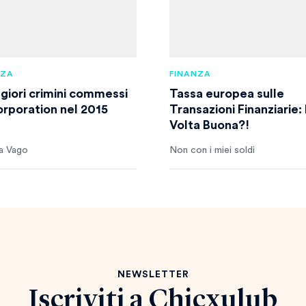
NZA
FINANZA
ggiori crimini commessi
Tassa europea sulle
orporation nel 2015
Transazioni Finanziarie:
Volta Buona?!
a Vago
Non con i miei soldi
NEWSLETTER
Iscriviti a
Chicxulub