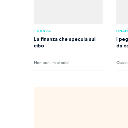
FINANZA
FINA
La finanza che specula sul
I pe
cibo
da c
Non con i miei soldi
Claudi