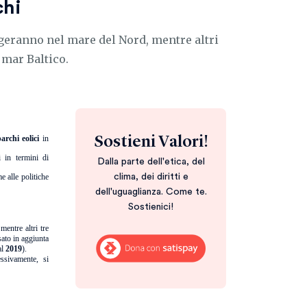
chi
geranno nel mare del Nord, mentre altri
 mar Baltico.
parchi eolici
in
Sostieni Valori!
 in termini di
Dalla parte dell'etica, del
e alle politiche
clima, dei diritti e
dell'uguaglianza. Come te.
Sostienici!
 mentre altri tre
sato in aggiunta
al
2019
).
ssivamente, si