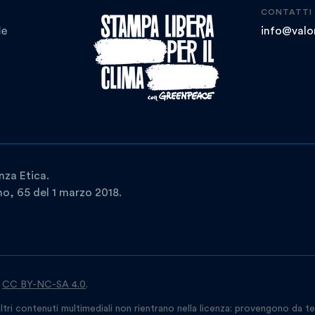
CONTATTI
info@valor
nza Etica.
ano, 65 del 1 marzo 2018.
a
CC BY-NC-SA 4.0
.
ltri contenuti multimediali non rientrano nella licenza: provengono da te