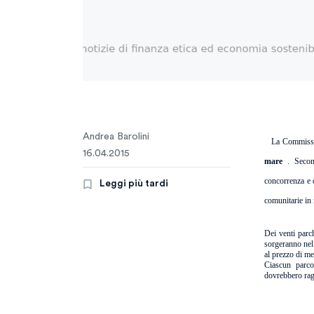
Andrea Barolini
La Commissio
16.04.2015
mare
. Secon
concorrenza e 
Leggi più tardi
comunitarie in
Dei venti parch
sorgeranno ne
al prezzo di me
Ciascun parco
dovrebbero rag