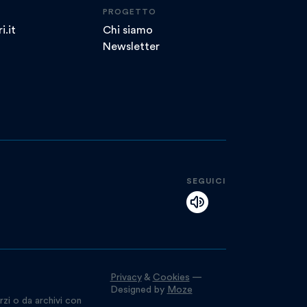
PROGETTO
i.it
Chi siamo
Newsletter
SEGUICI
Privacy
&
Cookies
—
Designed by
Moze
rzi o da archivi con