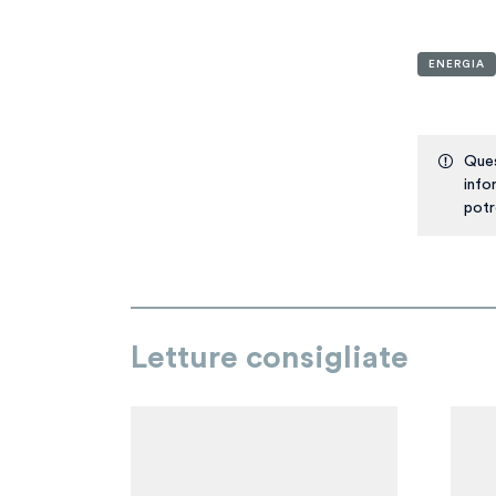
ENERGIA
Ques
info
potr
Letture consigliate