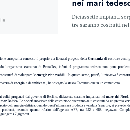
nei mari tedes
Diciassette impianti sor
tre saranno costruiti nel
ne europea ha concesso il proprio via libera al progetto della
Germania
di costruire venti
do l’organismo esecutivo di Bruxelles, infatti, il programma tedesco non pone problemi
consentirà di sviluppare le
energie rinnovabili
. In questo senso, perciò, l’iniziativa è conform
 materia di
energia
e di
ambiente
, ha spiegato la stessa Commissione in un comunicato.
i eolici progettati dal governo di Berlino, diciassette saranno impiantati nel
mare del Nord
,
l
mar Baltico
. Le società incaricate della costruzione otterranno aiuti costituiti da un premio ver
rcato dell’energia elettrica, quando quest’ultima sarà prodotta e venduta (a partire, si prevede, d
 produrrà, secondo quanto riferito dall’agenzia AFP, tra 252 e 688 megawatt. Comple
giungere i 7 gigawatt.