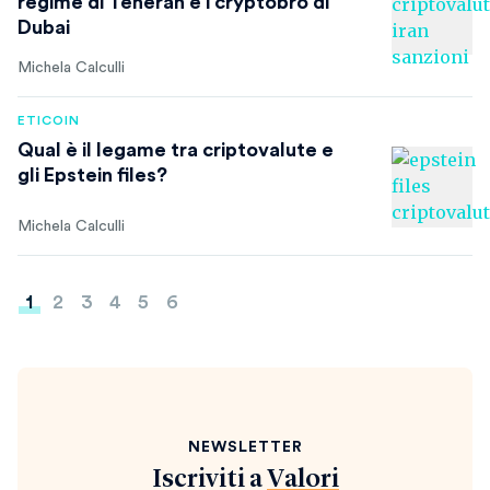
regime di Teheran e i cryptobro di
Dubai
Michela Calculli
ETICOIN
Qual è il legame tra criptovalute e
gli Epstein files?
Michela Calculli
Paginazione
1
2
3
4
5
6
degli
articoli
NEWSLETTER
Iscriviti a
Valori