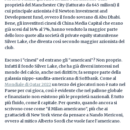
proprietà del Manchester City (fatturato da 645 milioni) il
cui principale azionista è il Newton Investment and
Development fund, ovvero il fondo sovrano di Abu Dhabi.
Bene, gli investitori cinesi di China Media Capital che erano
già scesi dal 14% al 7%, hanno venduto la maggior parte
dello loro quote alla società di private equity statunitense
Silver Lake, che diventa così secondo maggior azionista del
club.
Escono i “cinesi” ed entrano gli “americani”? Non proprio.
Infatti il fondo Silver Lake, che ha già diversi interessi nel
mondo del calcio, anche nei diritti tv, fa sempre parte della
galassia nippo-saudita-americana di Softbank. Come al
Mondiale di Qatar 2022
un terzo dei giocatori non è nato nel
Paese per cui gioca, così è evidente che nel pallone globale
e finanziario non esistono più le proprietà nazionali. È tutto
più fluido, come il capitale. Per questo, quando ancora si
scrivono cose come “il Milan americano”, più che ai
grattacieli di New York viene da pensare a Nando Mericoni,
ovvero al mitico Alberto Sordi che vuole fare l’americano.