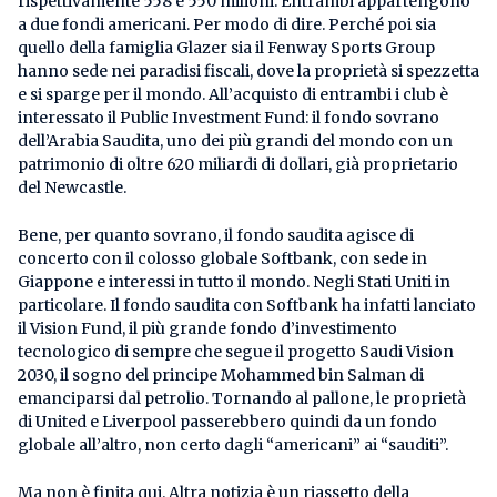
rispettivamente 558 e 550 milioni. Entrambi appartengono
a due fondi americani. Per modo di dire. Perché poi sia
quello della famiglia Glazer sia il Fenway Sports Group
hanno sede nei paradisi fiscali, dove la proprietà si spezzetta
e si sparge per il mondo. All’acquisto di entrambi i club è
interessato il Public Investment Fund: il fondo sovrano
dell’Arabia Saudita, uno dei più grandi del mondo con un
patrimonio di oltre 620 miliardi di dollari, già proprietario
del Newcastle.
Bene, per quanto sovrano, il fondo saudita agisce di
concerto con il colosso globale Softbank, con sede in
Giappone e interessi in tutto il mondo. Negli Stati Uniti in
particolare. Il fondo saudita con Softbank ha infatti lanciato
il Vision Fund, il più grande fondo d’investimento
tecnologico di sempre che segue il progetto Saudi Vision
2030, il sogno del principe Mohammed bin Salman di
emanciparsi dal petrolio. Tornando al pallone, le proprietà
di United e Liverpool passerebbero quindi da un fondo
globale all’altro, non certo dagli “americani” ai “sauditi”.
Ma non è finita qui. Altra notizia è un riassetto della