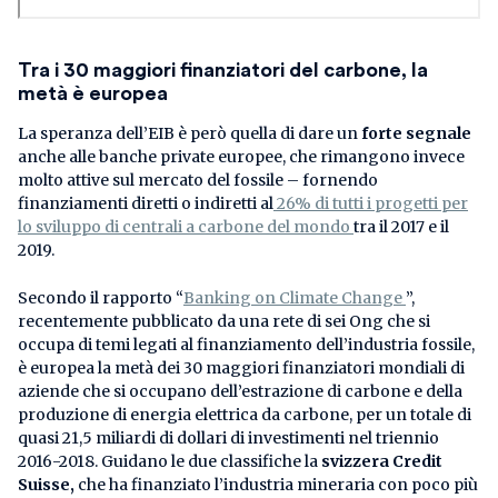
Tra i 30 maggiori finanziatori del carbone, la
metà è europea
La speranza dell’EIB è però quella di dare un
forte segnale
anche alle banche private europee, che rimangono invece
molto attive sul mercato del fossile – fornendo
finanziamenti diretti o indiretti al
26% di tutti i progetti per
lo sviluppo di centrali a carbone del mondo
tra il 2017 e il
2019.
Secondo il rapporto “
Banking on Climate Change
”,
recentemente pubblicato da una rete di sei Ong che si
occupa di temi legati al finanziamento dell’industria fossile,
è europea la metà dei 30 maggiori finanziatori mondiali di
aziende che si occupano dell’estrazione di carbone e della
produzione di energia elettrica da carbone, per un totale di
quasi 21,5 miliardi di dollari di investimenti nel triennio
2016-2018. Guidano le due classifiche la
svizzera Credit
Suisse,
che ha finanziato l’industria mineraria con poco più