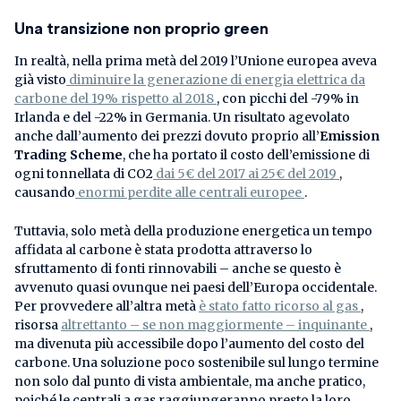
Una transizione non proprio green
In realtà, nella prima metà del 2019 l’Unione europea aveva
già visto
diminuire la generazione di energia elettrica da
carbone del 19% rispetto al 2018
, con picchi del -79% in
Irlanda e del -22% in Germania. Un risultato agevolato
anche dall’aumento dei prezzi dovuto proprio all’
Emission
Trading Scheme
, che ha portato il costo dell’emissione di
ogni tonnellata di CO2
dai 5€ del 2017 ai 25€ del 2019
,
causando
enormi perdite alle centrali europee
.
Tuttavia, solo metà della produzione energetica un tempo
affidata al carbone è stata prodotta attraverso lo
sfruttamento di fonti rinnovabili – anche se questo è
avvenuto quasi ovunque nei paesi dell’Europa occidentale.
Per provvedere all’altra metà
è stato fatto ricorso al gas
,
risorsa
altrettanto – se non maggiormente – inquinante
,
ma divenuta più accessibile dopo l’aumento del costo del
carbone. Una soluzione poco sostenibile sul lungo termine
non solo dal punto di vista ambientale, ma anche pratico,
poiché le centrali a gas raggiungeranno presto la loro