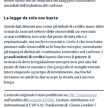
stesso modo anche nella lista dei maggiori finanziatori
mondiali dell’industria del carbone.
La legge da sola non basta
Questi dati dimostrano come gli istituti di credito siano attivi
ormai da anni nel settore delle rinnovabili; un esercizio
ormai redditizio non solo dal punto di vista etico e
reputazionale, ma anche economico. Certo è che non basta
puntare sulle rinnovabili se le banche europee, nonostante
gli impegni dichiarati, continuano a investire nel carbone. I
grandi istituti di credito
hanno davvero il
potere
di
arrivare là dove la legislazione europea non può (sia dal
punto di vista economico che geografico) semplicemente
interrompendo ogni tipo di investimento, ma finché
terranno un piede in due scarpe, la strada sarà ancora
lunga.
L’articolo originale è stato pubblicato su
OBC Transeuropa
nell’ambito del
progetto EDJNet
. Licenza: Attribution 4.0
International (CC BY 4.0). Traduzione di: Ciaran Lawless |