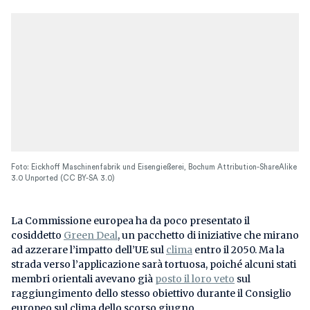
Foto: Eickhoff Maschinenfabrik und Eisengießerei, Bochum Attribution-ShareAlike
3.0 Unported (CC BY-SA 3.0)
La Commissione europea ha da poco presentato il
cosiddetto
Green Deal
, un pacchetto di iniziative che mirano
ad azzerare l’impatto dell’UE sul
clima
entro il 2050. Ma la
strada verso l’applicazione sarà tortuosa, poiché alcuni stati
membri orientali avevano già
posto il loro veto
sul
raggiungimento dello stesso obiettivo durante il Consiglio
europeo sul clima dello scorso giugno.