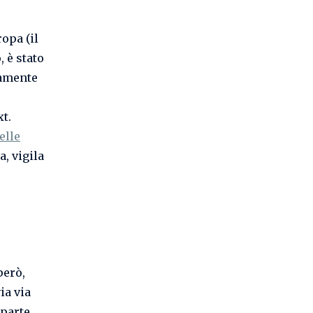
opa (il
 è stato
tamente
t.
elle
, vigila
però,
ia via
 parte