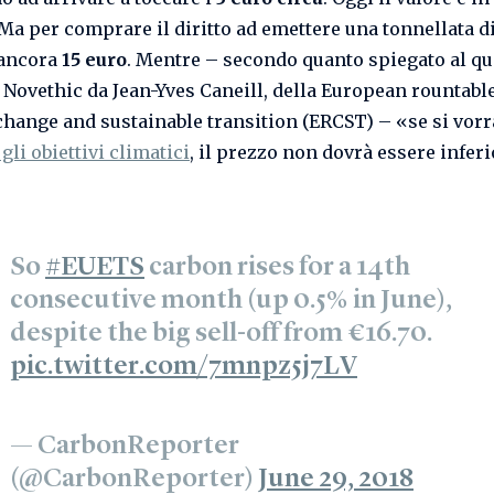
. Ma per comprare il diritto ad emettere una tonnellata d
 ancora
15 euro
. Mentre – secondo quanto spiegato al q
 Novethic da Jean-Yves Caneill, della European rountabl
change and sustainable transition (ERCST) – «se si vor
gli obiettivi climatici
, il prezzo non dovrà essere infer
So
#EUETS
carbon rises for a 14th
consecutive month (up 0.5% in June),
despite the big sell-off from €16.70.
pic.twitter.com/7mnpz5j7LV
— CarbonReporter
(@CarbonReporter)
June 29, 2018