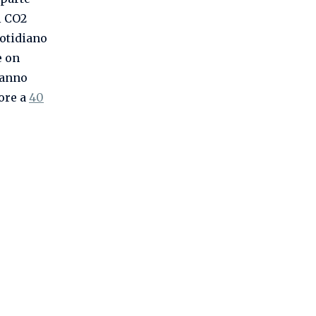
i CO2
uotidiano
e on
ranno
iore a
40