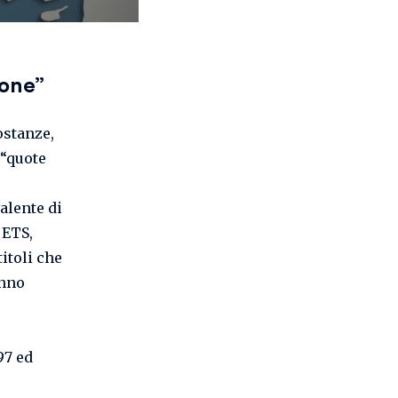
ione”
ostanze,
 “quote
alente di
 ETS,
 titoli che
anno
97 ed