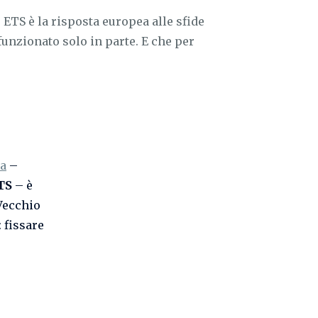
 ETS è la risposta europea alle sfide
funzionato solo in parte. E che per
ra
–
TS
– è
 Vecchio
: fissare