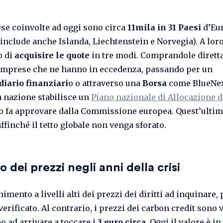
se coinvolte ad oggi sono circa
11mila in 31 Paesi
d’Eur
include anche Islanda, Liechtenstein e Norvegia). A loro,
o di
acquisire le quote
in tre modi. Comprandole diret
 imprese che ne hanno in eccedenza, passando per un
iario finanziari
o o attraverso una
Borsa
come BlueNex
 nazione stabilisce un
Piano nazionale di Allocazione d
o fa approvare dalla Commissione europea. Quest’ultima
ffinché il tetto globale non venga sforato.
lo dei prezzi negli anni della crisi
imento a livelli alti dei prezzi dei diritti ad inquinare, 
verificato. Al contrario, i prezzi dei carbon credit sono v
no ad arrivare a toccare i
3 euro circa
. Oggi il valore è in