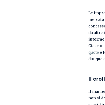
Le impre
mercato 
concess
da altre
intermed
Ciascuna
quote
e l
dunque a
Il crol
Il manten
non si è 
scesi, fi