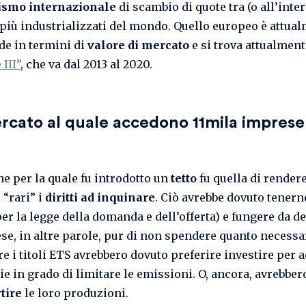
smo internazionale
di scambio di quote tra (o all’inter
 più industrializzati del mondo. Quello europeo è attual
de in termini di
valore di mercato
e si trova attualment
 III”
, che va dal 2013 al 2020.
cato al quale accedono 11mila imprese 
ne per la quale fu introdotto un
tetto
fu quella di rendere
 “rari” i
diritti ad inquinare
. Ciò avrebbe dovuto tenerne
er la legge della domanda e dell’offerta) e fungere da de
se, in altre parole, pur di non spendere quanto necessa
e i titoli ETS avrebbero dovuto preferire investire per 
ie in grado di limitare le emissioni. O, ancora, avrebbe
tire
le loro produzioni.