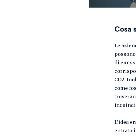
Cosa s
Le aziend
possono 
di emiss
corrispo
CO2. Ino
come fos
troveran
inquinato
L’idea er
entrato i