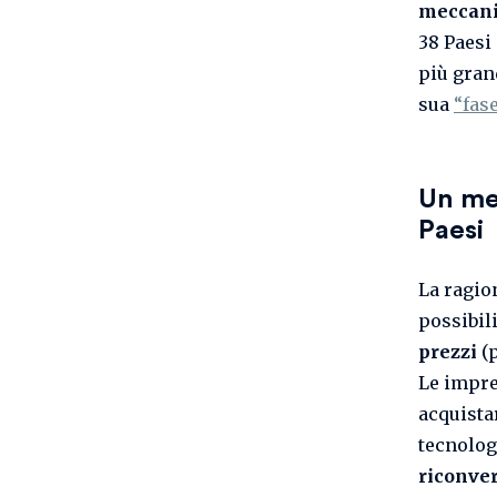
meccani
38 Paesi
più gran
sua
“fase
Un mer
Paesi
La ragio
possibili
prezzi
(p
Le impre
acquistar
tecnolog
riconver