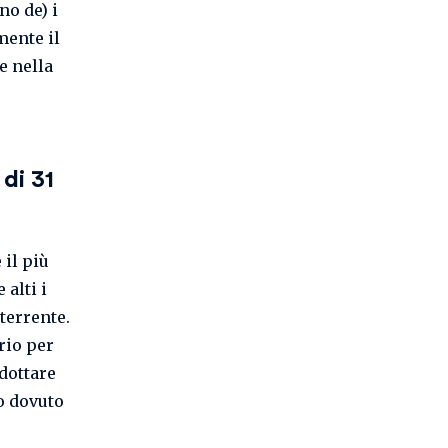
no de) i
mente il
e nella
di 31
 il più
 alti i
terrente.
rio per
adottare
ro dovuto