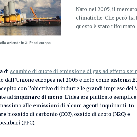
Nato nel 2005, il mercato
climatiche. Che però ha 
questo è stato riformato
1mila aziende in 31 Paesi europei
ma di
scambio di quote di emissione di gas ad effetto ser
to dall’Unione europea nel 2005 e noto come
sistema E
ncepito con l’obiettivo di indurre le grandi imprese del
nte ad
inquinare di meno
. L’idea era piuttosto semplice
 massimo alle
emissioni
di alcuni agenti inquinanti. In
re biossido di carbonio (CO2), ossido di azoto (N2O) e
ocarburi (PFC).