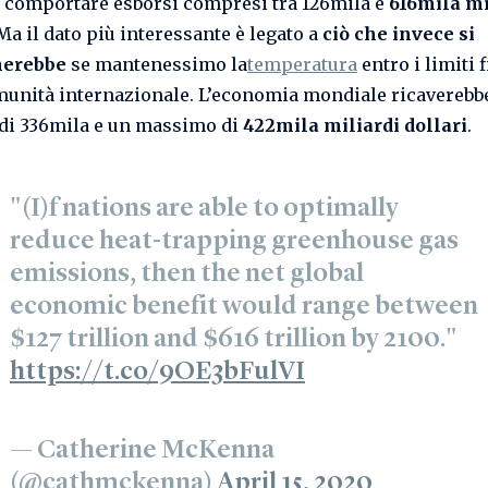
 comportare esborsi compresi tra 126mila e
616mila mi
 Ma il dato più interessante è legato a
ciò che invece si
nerebbe
se mantenessimo la
temperatura
entro i limiti f
munità internazionale. L’economia mondiale ricaverebb
di 336mila e un massimo di
422mila miliardi dollari
.
"(I)f nations are able to optimally
reduce heat-trapping greenhouse gas
emissions, then the net global
economic benefit would range between
$127 trillion and $616 trillion by 2100."
https://t.co/9OE3bFulVI
— Catherine McKenna
(@cathmckenna)
April 15, 2020