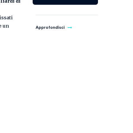
liardi di
issati
e un
Approfondisci