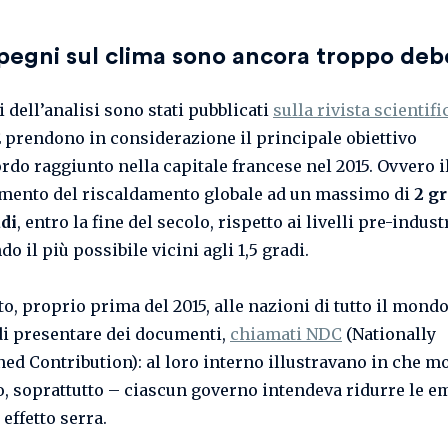
pegni sul clima sono ancora troppo debo
ti dell’analisi sono stati pubblicati
sulla rivista scientifi
E prendono in considerazione il principale obiettivo
ordo raggiunto nella capitale francese nel 2015. Ovvero i
ento del riscaldamento globale ad un massimo di
2 gr
di
, entro la fine del secolo, rispetto ai livelli pre-industr
 il più possibile vicini agli 1,5 gradi.
o, proprio prima del 2015, alle nazioni di tutto il mondo
di presentare dei documenti,
chiamati NDC
(Nationally
ed Contribution): al loro interno illustravano in che m
o, soprattutto – ciascun governo intendeva ridurre le e
 effetto serra.