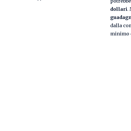
potrebbe
dollari
.
guadag
dalla co
minimo 