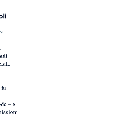
li
ca
l
adi
iali.
 fu
odo – e
missioni