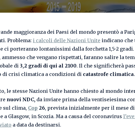
rande maggioranza dei Paesi del mondo presentò a Pari
ti. Problema:
i calcoli delle Nazioni Unite
indicano che 
 ci porteranno lontanissimi dalla forchetta 1,5-2 gradi.
 ammesso che vengano rispettati, faranno salire la te
obale di
3,2 gradi di qui al 2100
. Il che significherà pas
 di crisi climatica a condizioni di
catastrofe climatica
.
to, le stesse Nazioni Unite hanno chiesto al mondo inte
are
nuovi NDC,
da inviare prima della ventiseiesima co
 sul clima,
Cop
26
, prevista inizialmente per il mese di
 a Glasgow, in Scozia. Ma a causa del coronavirus
l’eve
viato
a data da destinarsi.