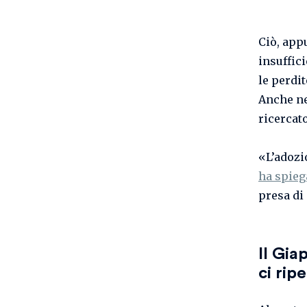
Ciò, app
insuffici
le perdi
Anche ne
ricercato
«L’adozi
ha spieg
presa di
Il Gia
ci rip