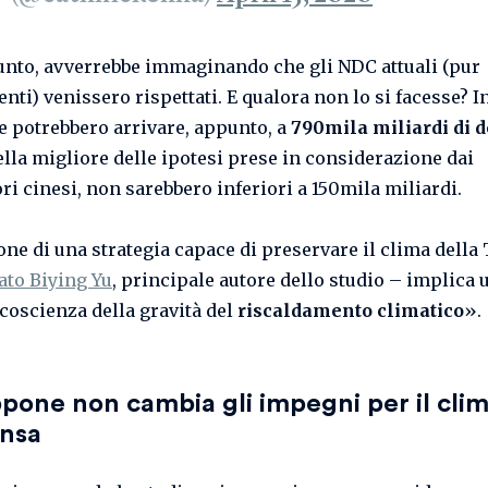
unto, avverrebbe immaginando che gli NDC attuali (pur
enti) venissero rispettati. E qualora non lo si facesse? I
te potrebbero arrivare, appunto, a
790mila miliardi di d
lla migliore delle ipotesi prese in considerazione dai
ri cinesi, non sarebbero inferiori a 150mila miliardi.
one di una strategia capace di preservare il clima della
ato Biying Yu
, principale autore dello studio – implica 
 coscienza della gravità del
riscaldamento climatico
».
ppone non cambia gli impegni per il clim
ensa