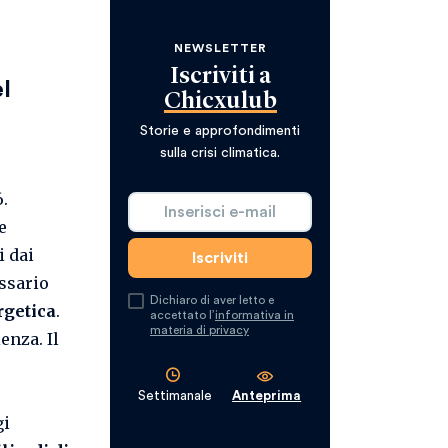
NEWSLETTER
Iscriviti a
l
Chicxulub
Storie e approfondimenti
sulla crisi climatica.
.
e
i dai
ssario
Dichiaro di aver letto e
rgetica
.
accettato l’
informativa in
materia di privacy
enza. Il
Settimanale
Anteprima
gi