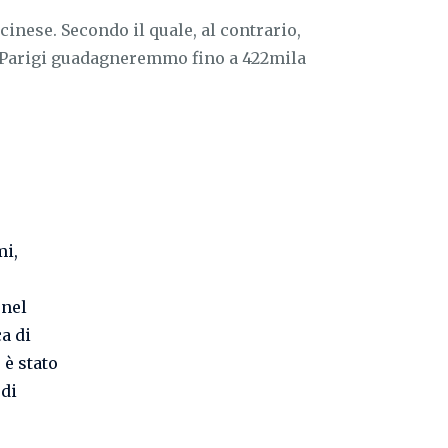
cinese. Secondo il quale, al contrario,
i Parigi guadagneremmo fino a 422mila
mi,
 nel
a di
o è stato
 di