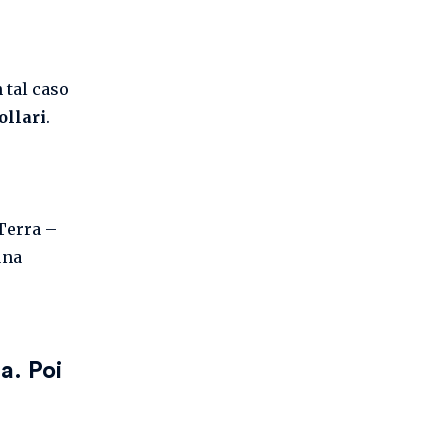
n tal caso
ollari
.
 Terra –
una
a. Poi