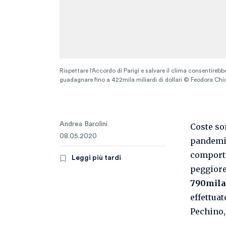
Rispettare l'Accordo di Parigi e salvare il clima consentirebb
guadagnare fino a 422mila miliardi di dollari © Feodora Ch
Andrea Barolini
Coste so
08.05.2020
pandemie
comport
Leggi più tardi
peggiore 
790mila 
effettuat
Pechino,