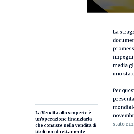
La strag
documen
promesse
impegni,
media gl
uno stato
Per ques
present
mondiale
La
Vendita allo scoperto
è
novembre
un'operazione finanziaria
stato rin
che consiste nella vendita di
titoli non direttamente