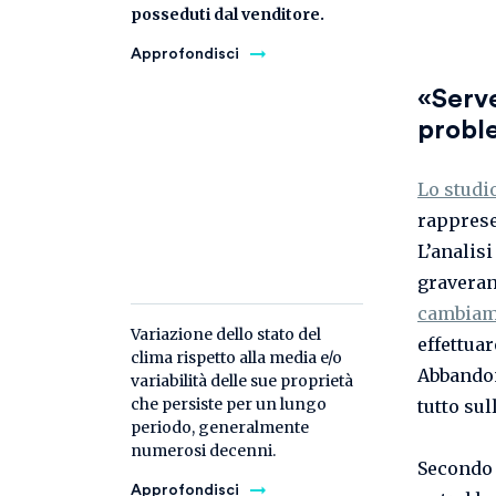
posseduti dal venditore.
Approfondisci
«Serve
probl
Lo studi
rapprese
L’analisi
graveran
cambiame
Variazione dello stato del
effettua
clima rispetto alla media e/o
Abbando
variabilità delle sue proprietà
che persiste per un lungo
tutto sul
periodo, generalmente
numerosi decenni.
Secondo 
Approfondisci