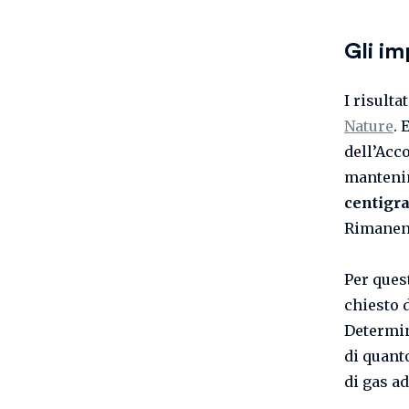
Gli im
I risulta
Nature
. 
dell’Acc
mantenim
centigra
Rimanendo
Per quest
chiesto 
Determin
di quant
di gas ad