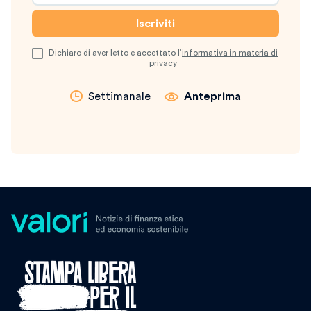
Dichiaro di aver letto e accettato l’
informativa in materia di
privacy
Settimanale
Anteprima