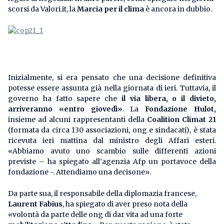
scorsi da Valori.it, la
Marcia per il clima
è ancora in dubbio.
Inizialmente, si era pensato che una decisione definitiva
potesse essere assunta già nella giornata di ieri. Tuttavia, il
governo ha fatto sapere che
il via libera, o il divieto,
arriveranno «entro giovedì»
. La
Fondazione Hulot,
insieme ad alcuni rappresentanti della
Coalition Climat 21
(formata da circa 130 associazioni, ong e sindacati), è stata
ricevuta ieri mattina dal ministro degli Affari esteri.
«Abbiamo avuto uno scambio sulle differenti azioni
previste – ha spiegato all’agenzia Afp un portavoce della
fondazione -. Attendiamo una decisone».
Da parte sua, il responsabile della diplomazia francese,
Laurent Fabius
, ha spiegato di aver preso nota della
«volontà da parte delle ong di dar vita ad una forte