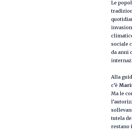
Le popol
tradizio
quotidia
invasion
climatic
sociale 
da anni 
internaz
Alla gui
c’è
Mari
Ma le co
l’autori
sollevan
tutela d
restano 