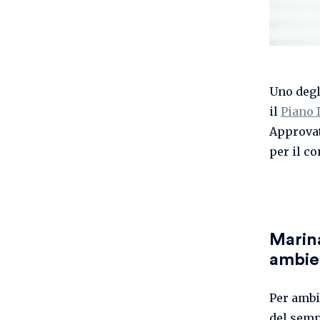
Uno degl
il
Piano 
Approvat
per il c
Marina
ambien
Per ambie
del semp