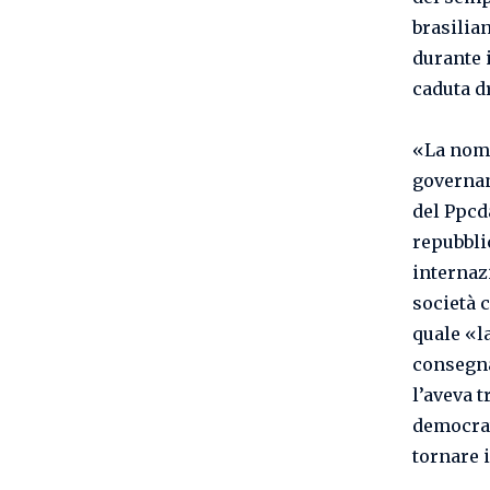
brasilian
durante 
caduta d
«La nomi
governan
del Ppcd
repubbli
internaz
società 
quale «l
consegna
l’aveva 
democrat
tornare 