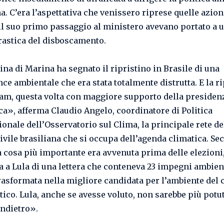
a. C’era l’aspettativa che venissero riprese quelle azion
il suo primo passaggio al ministero avevano portato a 
rastica del disboscamento.
na di Marina ha segnato il ripristino in Brasile di una
ce ambientale che era stata totalmente distrutta. E la r
am, questa volta con maggiore supporto della presidenz
ca», afferma Claudio Angelo, coordinatore di Politica
ionale dell’Osservatorio sul Clima, la principale rete de
civile brasiliana che si occupa dell’agenda climatica. Se
a cosa più importante era avvenuta prima delle elezioni,
 a Lula di una lettera che conteneva 23 impegni ambient
trasformata nella migliore candidata per l’ambiente del
ico. Lula, anche se avesse voluto, non sarebbe più potu
indietro».