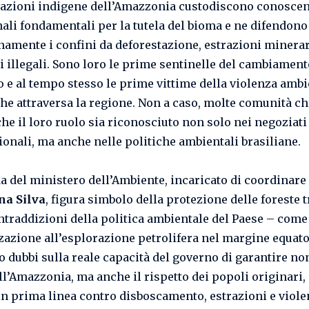
azioni indigene dell’Amazzonia custodiscono conosce
nali fondamentali per la tutela del bioma e ne difendono
namente i confini da deforestazione, estrazioni minerar
i illegali. Sono loro le prime sentinelle del cambiament
o e al tempo stesso le prime vittime della violenza ambi
che attraversa la regione. Non a caso, molte comunità c
che il loro ruolo sia riconosciuto non solo nei negoziati
ionali, ma anche nelle politiche ambientali brasiliane.
da del ministero dell’Ambiente, incaricato di coordinare 
na Silva
, figura simbolo della protezione delle foreste t
ntraddizioni della politica ambientale del Paese – come
zzazione all’esplorazione petrolifera nel margine equato
o dubbi sulla reale capacità del governo di garantire non
ell’Amazzonia, ma anche il rispetto dei popoli originari,
in prima linea contro disboscamento, estrazioni e viole