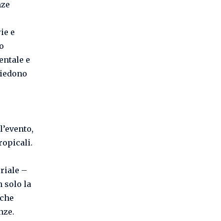
nze
ie e
o
entale e
hiedono
l’evento,
ropicali.
riale –
 solo la
 che
nze.