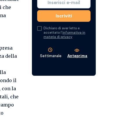
i che
una
Dichiaro di aver letto e
accettato l’
informativa in
materia di privacy
ipresa
a della
Settimanale
Anteprima
lla
condo il
 con la
ali, che
 campo
to