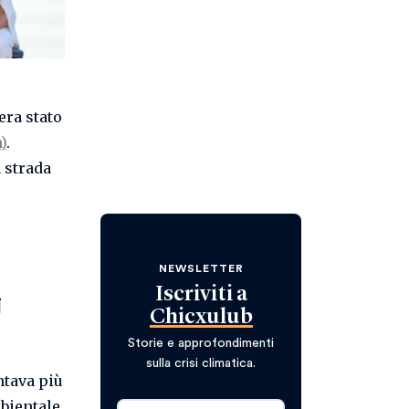
era stato
)
.
a strada
NEWSLETTER
Iscriviti a
i
Chicxulub
Storie e approfondimenti
sulla crisi climatica.
ntava più
mbientale