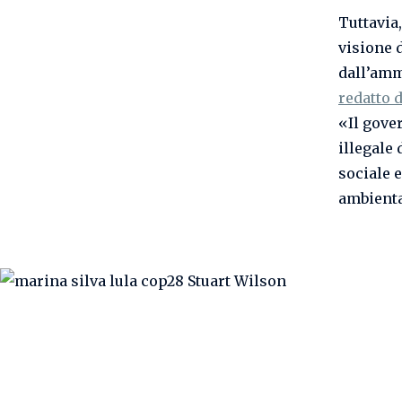
Tuttavia,
visione 
dall’amm
redatto 
«Il gove
illegale 
sociale e
ambienta