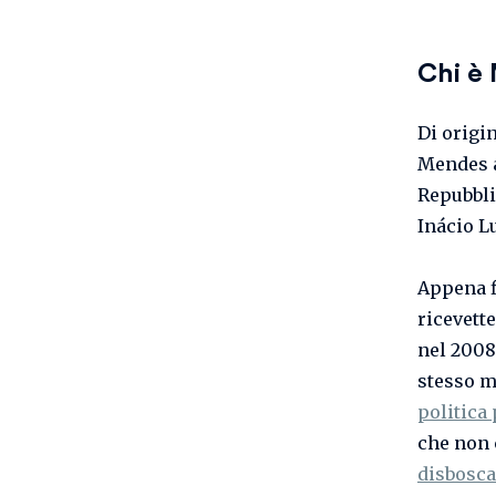
Chi è 
Di origi
Mendes a
Repubbl
Inácio L
Appena f
ricevett
nel 2008
stesso m
politica
che non 
disbosca