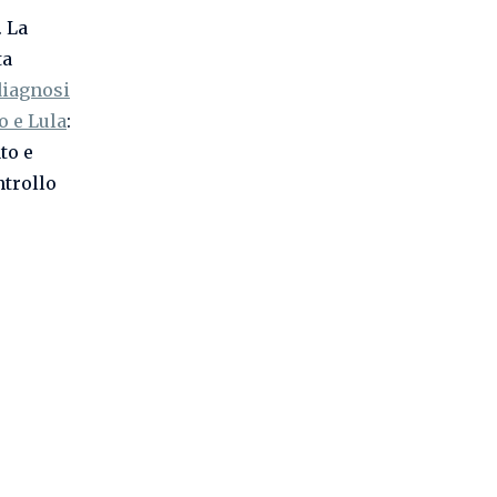
. La
ta
diagnosi
o e Lula
:
to e
ntrollo