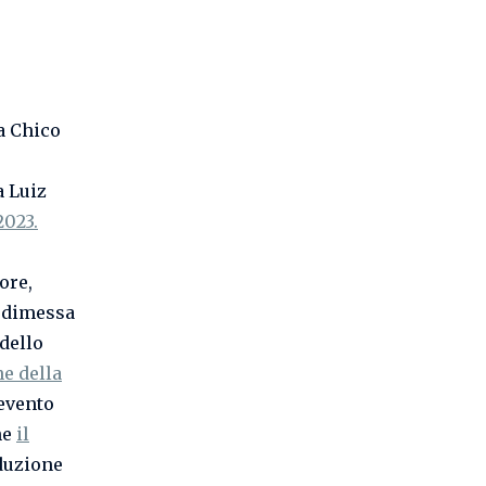
a Chico
a Luiz
2023.
ore,
ra dimessa
dello
ne della
 evento
he
il
duzione