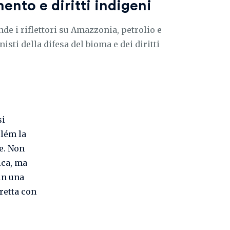
mento e diritti indigeni
de i riflettori su Amazzonia, petrolio e
isti della difesa del bioma e dei diritti
si
elém la
e. Non
ica, ma
in una
retta con