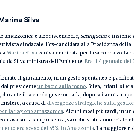
Marina Silva
ne amazzonica e afrodiscendente,
seringueira
e insieme 
ttivista sindacale, l’ex-candidata alla Presidenza della
ica
Marina Silva
veniva nominata per la seconda volta d
ula da Silva ministra dell’Ambiente.
Era il 4 gennaio del 
irmato il giuramento, in un gesto spontaneo e pacificat
e dal presidente
un bacio sulla mano
. Silva, infatti, si e
, durante il secondo governo Lula, dopo sei anni a capo 
inistero, a causa di
divergenze strategiche sulla gestio
 per la regione amazzonica
. Alcuni mesi più tardi, in un
contava sulla sua presenza, sarebbe stato annunciato c
mento era sceso del 45% in Amazzonia
. La maggiore ri