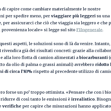
ta di capire come cambiare materialmente le nostre
ni per spedire meno, per
viaggiare più leggeri
su una 
e, per assicurarci che ciò che viaggia sia leggero e che 
i provenienza locale» si legge sul sito
F1Ingenerale
.
 questi aspetti, le soluzioni sono di là da venire. Intanto,
rivendica già dei risultati concreti: grazie alla collabo
e alla loro flotta di camion alimentati a
biocarburanti
(
tto da olio di palma o grassi animali) avrebbero
ridotto 
i di circa l’83%
rispetto al precedente utilizzo di cami
o forse un po’ troppo ottimista. «Pensare che con i bio
ridurre di così tanto le emissioni è
irrealistico
. Bisog
le
verifiche
per capire che misurazioni hanno applicato