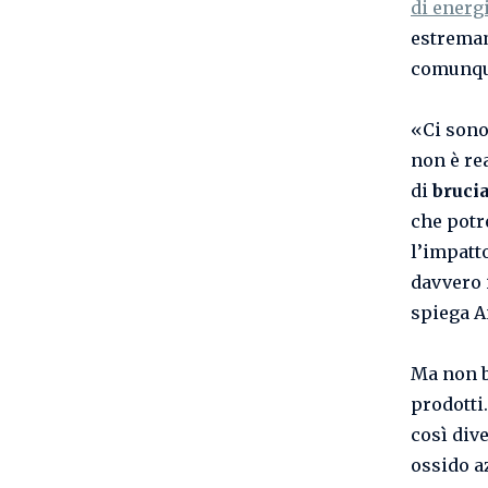
di energ
estremam
comunque
«Ci sono 
non è rea
di
bruci
che potr
l’impatto
davvero i
spiega A
Ma non b
prodotti
così div
ossido az