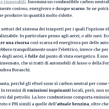
ie rinnovabili
. Insomma un combustibile carbon neutral
ente costoso, energivoro e dunque
scarso
. Se ne potrà
 produrre in quantità molto ridotte.
settori del sistema dei trasporti per i quali l’opzione el
lizzabile. In particolare penso agli aerei, o alle navi. Ec
are una risorsa
così scarsa ed energivora per delle auto
ebbero tranquillamente usare l’elettrico, invece che per
 degli aerei, è
folle
dal punto di vista energetico. È uno
nsensato, che si tratti di automobili di lusso o della F
ndrea Boraschi.
asta, perché gli eFuel sono sì carbon neutral per com
. In termini di
emissioni inquinanti
locali, però, non s
ersi dal petrolio. La loro combustione comporta emissio
oto e PM simili a quelle dell’
attuale benzina
, oltre ch