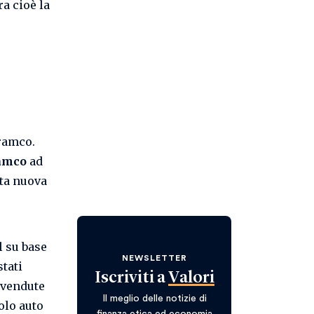
a cioè la
ramco.
amco
ad
sta nuova
l su base
NEWSLETTER
tati
Iscriviti a
Valori
 vendute
Il meglio delle notizie di
olo auto
finanza etica ed economia