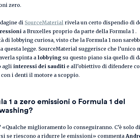
oni zero.
dagine di
SourceMaterial
rivela un certo dispendio di 
ressioni
a Bruxelles proprio da parte della Formula 1 .
tà di lobbying curiosa, visto che la Formula 1 non sarebb
da questa legge. SourceMaterial suggerisce che l’unico 
averla spinta a
lobbying
su questo piano sia quello di d
 agli
interessi dei sauditi
e all’obiettivo di difendere co
 con i denti il motore a scoppio.
a 1 a zero emissioni o Formula 1 del
washing?
? «Qualche miglioramento lo conseguiranno. C’è solo d
rsi se riescono a ridurre le emissioni» commenta
Andr