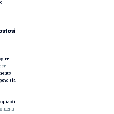
no
ostosi
agire
per
imento
geno sia
impianti
mpiego