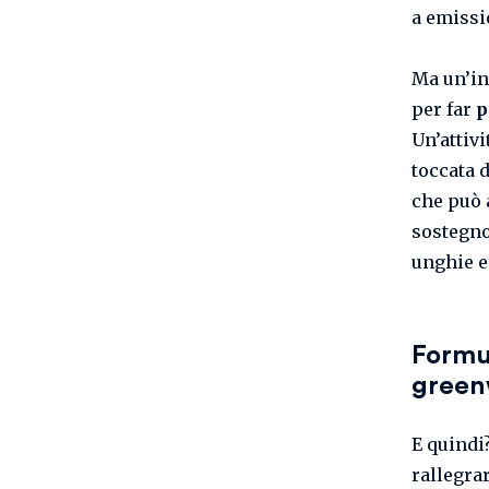
a emissi
Ma un’in
per far
p
Un’attivi
toccata 
che può 
sostegno
unghie e
Formul
green
E quindi
rallegra