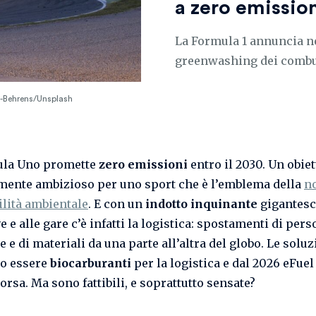
a zero emissio
La Formula 1 annuncia ne
greenwashing dei combus
z-Behrens/Unsplash
ula Uno promette
zero emissioni
entro il 2030. Un obiet
ente ambizioso per uno sport che è l’emblema della
n
ilità ambientale
. E con un
indotto inquinante
gigantesc
e e alle gare c’è infatti la logistica: spostamenti di pers
e di materiali da una parte all’altra del globo. Le soluz
o essere
biocarburanti
per la logistica e dal 2026 eFuel
orsa. Ma sono fattibili, e soprattutto sensate?