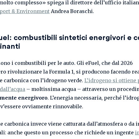
molto complesso» spiega il direttore dell’ufficio italia
port & Environment
Andrea Boraschi.
uel: combustibili sintetici energivori e c
inanti
sono i combustibili per le auto. Gli eFuel, che dal 2026
ro rivoluzionare la Formula 1, si producono facendo re
de carbonica con l’idrogeno verde.
L’idrogeno si ottiene 
 dall’acqua
– moltissima acqua – attraverso un proced
mente energivoro
. L’energia necessaria, perché l’idro
ev’essere ovviamente rinnovabile.
de carbonica invece viene catturata dall’atmosfera o da 
ali: anche questo un processo che richiede un ingente
i