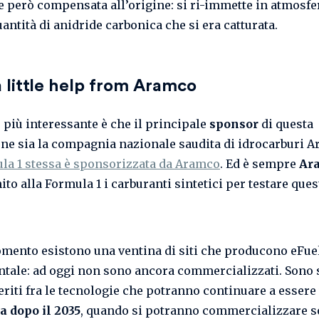
e però compensata all’origine: si ri-immette in atmosfer
antità di anidride carbonica che si era catturata.
 little help from Aramco
o più interessante è che il principale
sponsor
di questa
ne sia la compagnia nazionale saudita di idrocarburi A
la 1 stessa è sponsorizzata da Aramco
. Ed è sempre
Ar
ito alla Formula 1 i carburanti sintetici per testare que
omento esistono una ventina di siti che producono eFue
tale: ad oggi non sono ancora commercializzati. Sono s
eriti fra le tecnologie che potranno continuare a essere
a dopo il 2035
, quando si potranno commercializzare s