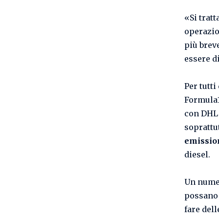
«Si trat
operazio
più brev
essere d
Per tutti
Formula1 
con DHL 
soprattu
emission
diesel.
Un numer
possano 
fare del