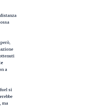
distanza
possa
 però,
razione
ottenuti
le
on a
fuel si
nerebbe
, ma