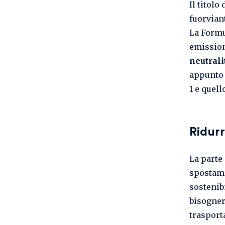
Il titolo
fuorvian
La Formu
emissioni
neutrali
appunto 
1 e quell
Ridurr
La parte 
spostamen
sostenib
bisogner
trasport