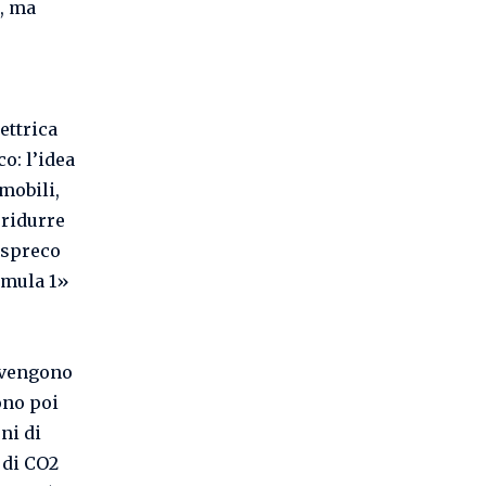
, ma
ettrica
co: l’idea
mobili,
 ridurre
 spreco
ormula 1»
e vengono
ono poi
ni di
e di CO2