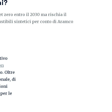
ni?
t zero entro il 2030 ma rischia il
tibili sintetici per conto di Aramco
tivo
on
o. Oltre
onale, di
ioni
 per le