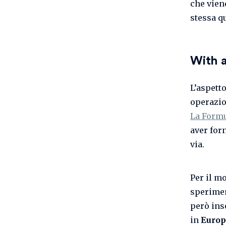
che vien
stessa qu
With a
L’aspett
operazio
La Formu
aver forn
via.
Per il m
sperimen
però ins
in
Europ