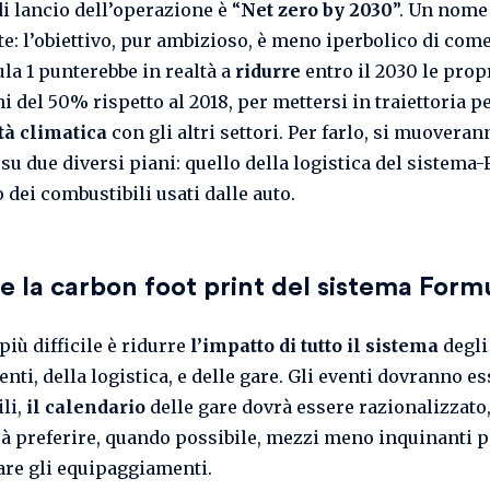
 di lancio dell’operazione è “
Net zero by 2030
”. Un nome
te: l’obiettivo, pur ambizioso, è meno iperbolico di com
la 1 punterebbe in realtà a
ridurre
entro il 2030 le prop
 del 50% rispetto al 2018, per mettersi in traiettoria pe
tà climatica
con gli altri settori. Per farlo, si muoveran
su due diversi piani: quello della logistica del sistema
o dei combustibili usati dalle auto.
e la carbon foot print del sistema Formu
più difficile è ridurre
l’impatto di tutto il sistema
degli
ti, della logistica, e delle gare. Gli eventi dovranno e
ili,
il calendario
delle gare dovrà essere razionalizzato
à preferire, quando possibile, mezzi meno inquinanti p
are gli equipaggiamenti.