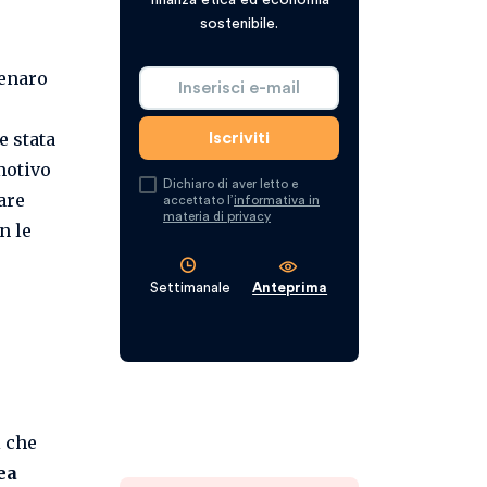
sostenibile.
denaro
e stata
motivo
Dichiaro di aver letto e
are
accettato l’
informativa in
materia di privacy
n le
Settimanale
Anteprima
i che
ea