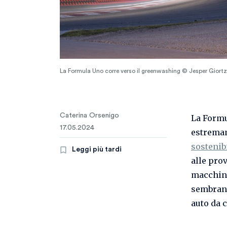
La Formula Uno corre verso il greenwashing © Jesper Giort
Caterina Orsenigo
La Form
17.05.2024
estremam
sostenib
Leggi più tardi
alle prov
macchine 
sembran
auto da c