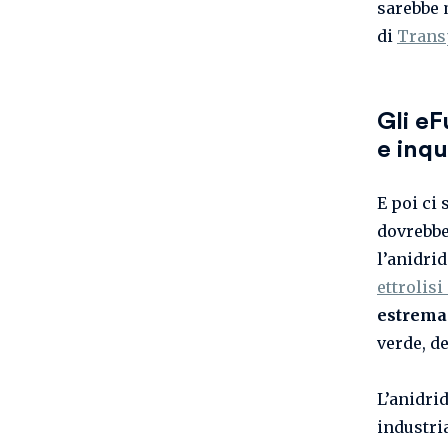
sarebbe 
di
Trans
Gli eF
e inqu
E poi ci 
dovrebbe
l’anidri
ettrolisi
estrema
verde, d
L’anidri
industri