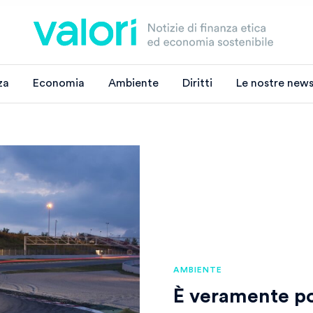
za
Economia
Ambiente
Diritti
Le nostre news
AMBIENTE
È veramente po