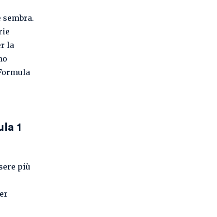
e sembra.
rie
r la
no
-Formula
la 1
ssere più
,
er