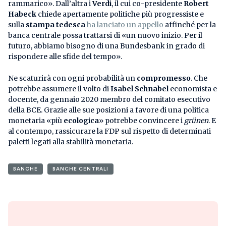
rammarico». Dall’altra i
Verdi
, il cui co-presidente
Robert
Habeck
chiede apertamente politiche più progressiste e
sulla
stampa tedesca
ha lanciato un appello
affinché per la
banca centrale possa trattarsi di «un nuovo inizio. Per il
futuro, abbiamo bisogno di una Bundesbank in grado di
rispondere alle sfide del tempo».
Ne scaturirà con ogni probabilità un
compromesso
. Che
potrebbe assumere il volto di
Isabel Schnabel
economista e
docente, da gennaio 2020 membro del comitato esecutivo
della BCE. Grazie alle sue posizioni a favore di una politica
monetaria «più
ecologica
» potrebbe convincere i
grünen
. E
al contempo, rassicurare la FDP sul rispetto di determinati
paletti legati alla stabilità monetaria.
BANCHE
BANCHE CENTRALI