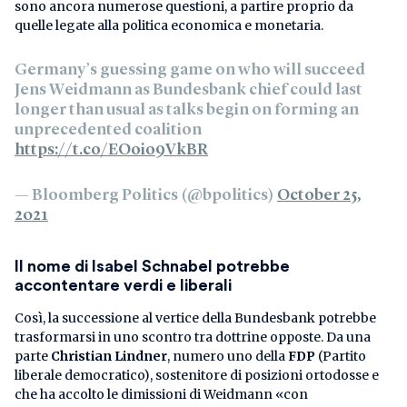
sono ancora numerose questioni, a partire proprio da
quelle legate alla politica economica e monetaria.
Germany’s guessing game on who will succeed
Jens Weidmann as Bundesbank chief could last
longer than usual as talks begin on forming an
unprecedented coalition
https://t.co/EOoio9VkBR
— Bloomberg Politics (@bpolitics)
October 25,
2021
Il nome di Isabel Schnabel potrebbe
accontentare verdi e liberali
Così, la successione al vertice della Bundesbank potrebbe
trasformarsi in uno scontro tra dottrine opposte. Da una
parte
Christian Lindner
, numero uno della
FDP
(Partito
liberale democratico), sostenitore di posizioni ortodosse e
che ha accolto le dimissioni di Weidmann «con