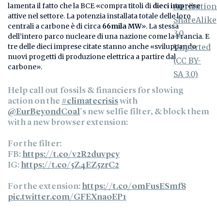
lamenta il fatto che la BCE «compra titoli di
dieci imprese
attive nel settore. La potenzia installata totale delle loro
centrali a carbone è di circa
66mila MW
». La stessa
dell’intero parco nucleare di una nazione come la Francia. E
tre delle dieci imprese citate stanno anche «sviluppando
nuovi progetti di produzione elettrica a partire dal
carbone».
Help call out fossils & financiers for slowing
action on the
#climatecrisis
with
@EurBeyondCoal
's new selfie filter, & block them
with a new browser extension:
For the filter:
FB:
https://t.co/v2R2duvpcy
IG:
https://t.co/5Z4EZ5zrC2
For the extension:
https://t.co/0mFusESmf8
pic.twitter.com/GFEXna0EP1