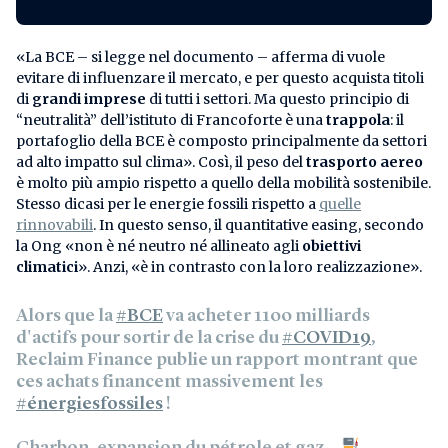
«La BCE – si legge nel documento – afferma di vuole
evitare di influenzare il mercato, e per questo acquista titoli
di
grandi imprese
di tutti i settori. Ma questo principio di
“neutralità” dell’istituto di Francoforte è una
trappola
: il
portafoglio della BCE è composto principalmente da settori
ad alto impatto sul clima». Così, il peso del
trasporto aereo
è molto più ampio rispetto a quello della mobilità sostenibile.
Stesso dicasi per le energie fossili rispetto a
quelle
rinnovabili
. In questo senso, il quantitative easing, secondo
la Ong «non è né neutro né allineato agli
obiettivi
climatici
». Anzi, «è in contrasto con la loro realizzazione».
Alors que la
#BCE
va acheter 1100 milliards
d'actifs pour sortir de la crise du
#COVID19
,
Reclaim Finance publie un rapport montrant que
ces achats financent massivement les
#énergiesfossiles
!
Charbon, expansion du pétrole et gaz…