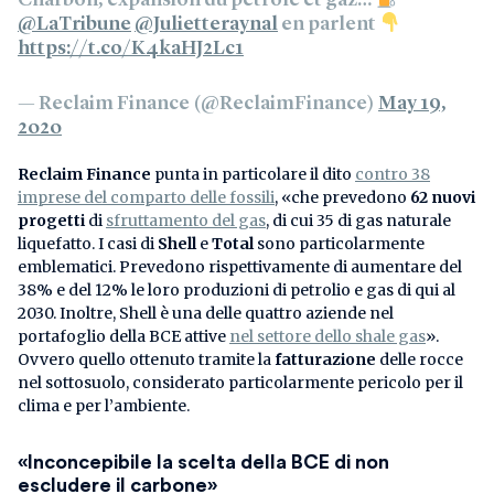
@LaTribune
@Julietteraynal
en parlent
https://t.co/K4kaHJ2Lc1
— Reclaim Finance (@ReclaimFinance)
May 19,
2020
Reclaim Finance
punta in particolare il dito
contro 38
imprese del comparto delle fossili
, «che prevedono
62 nuovi
progetti
di
sfruttamento del gas
, di cui 35 di gas naturale
liquefatto. I casi di
Shell
e
Total
sono particolarmente
emblematici. Prevedono rispettivamente di aumentare del
38% e del 12% le loro produzioni di petrolio e gas di qui al
2030. Inoltre, Shell è una delle quattro aziende nel
portafoglio della BCE attive
nel settore dello shale gas
».
Ovvero quello ottenuto tramite la
fatturazione
delle rocce
nel sottosuolo, considerato particolarmente pericolo per il
clima e per l’ambiente.
«Inconcepibile la scelta della BCE di non
escludere il carbone»