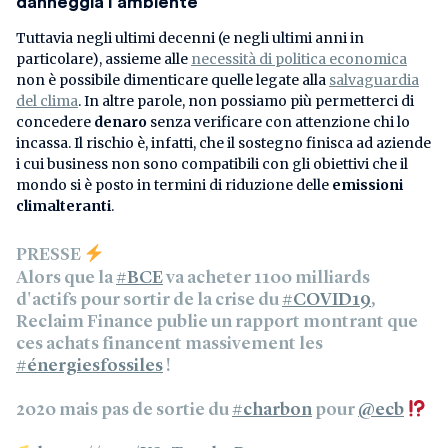
danneggia l’ambiente
Tuttavia negli ultimi decenni (e negli ultimi anni in
particolare), assieme alle
necessità di politica economica
non è possibile dimenticare quelle legate alla
salvaguardia
del clima
. In altre parole, non possiamo più permetterci di
concedere
denaro
senza verificare con attenzione chi lo
incassa. Il rischio è, infatti, che il sostegno finisca ad aziende
i cui business non sono compatibili con gli obiettivi che il
mondo si è posto in termini di riduzione delle
emissioni
climalteranti
.
PRESSE
Alors que la
#BCE
va acheter 1100 milliards
d'actifs pour sortir de la crise du
#COVID19
,
Reclaim Finance publie un rapport montrant que
ces achats financent massivement les
#énergiesfossiles
!
2020 mais pas de sortie du
#charbon
pour
@ecb