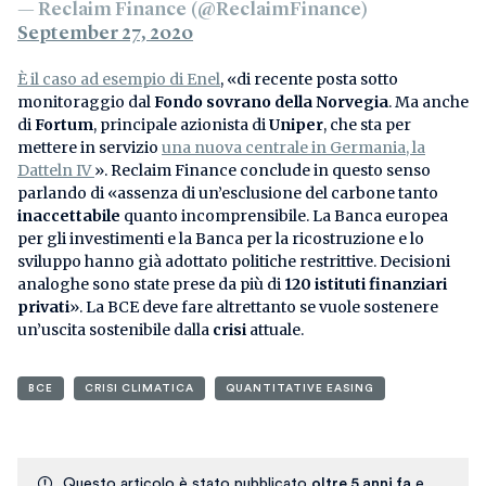
— Reclaim Finance (@ReclaimFinance)
September 27, 2020
È il caso ad esempio di Enel
, «di recente posta sotto
monitoraggio dal
Fondo sovrano della Norvegia
. Ma anche
di
Fortum
, principale azionista di
Uniper
, che sta per
mettere in servizio
una nuova centrale in Germania, la
Datteln IV
». Reclaim Finance conclude in questo senso
parlando di «assenza di un’esclusione del carbone tanto
inaccettabile
quanto incomprensibile. La Banca europea
per gli investimenti e la Banca per la ricostruzione e lo
sviluppo hanno già adottato politiche restrittive. Decisioni
analoghe sono state prese da più di
120 istituti finanziari
privati
». La BCE deve fare altrettanto se vuole sostenere
un’uscita sostenibile dalla
crisi
attuale.
BCE
CRISI CLIMATICA
QUANTITATIVE EASING
Questo articolo è stato pubblicato
oltre 5 anni fa
e