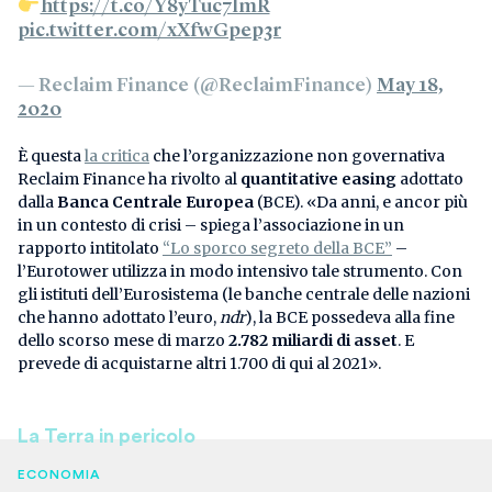
https://t.co/Y8yTuc7lmR
pic.twitter.com/xXfwGpep3r
— Reclaim Finance (@ReclaimFinance)
May 18,
2020
È questa
la critica
che l’organizzazione non governativa
Reclaim Finance ha rivolto al
quantitative easing
adottato
dalla
Banca Centrale Europea
(BCE). «Da anni, e ancor più
in un contesto di crisi – spiega l’associazione in un
rapporto intitolato
“Lo sporco segreto della BCE”
–
l’Eurotower utilizza in modo intensivo tale strumento. Con
gli istituti dell’Eurosistema (le banche centrale delle nazioni
che hanno adottato l’euro,
ndr
), la BCE possedeva alla fine
dello scorso mese di marzo
2.782 miliardi di asset
. E
prevede di acquistarne altri 1.700 di qui al 2021».
La Terra in pericolo
ECONOMIA