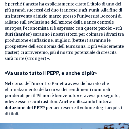
è perché Panetta ha esplicitamente citato il titolo di uno dei
più grandi successi del duo francese
Daft Punk
. Alla fine di
un intervento a inizio marzo presso l’università Bocconi di
Milano sull’evoluzione dell’azione della Banca centrale
europea, l’economista si è espresso con queste parole: «Più
duri (
harder
) saranno i nostri sforzi per colmare i divari tra
produzione e inflazione, migliori (
better
) saranno le
prospettive dell’economia dell’Eurozona. E più velocemente
(faster) ci arriveremo, più il nostro potenziale di crescita
sarà forte (stronger)».
«Va usato tutto il PEPP, e anche di più»
Nel corso dell’incontro Panetta aveva dichiarato che
«l’innalzamento della curva dei rendimenti nominali
ponderati per il Pil non è benvenuto» e, aveva proseguito,
«deve essere contrastato». Anche utilizzando l’
intera
dotazione del PEPP
per accrescere il volume degli acquisti
di titoli.