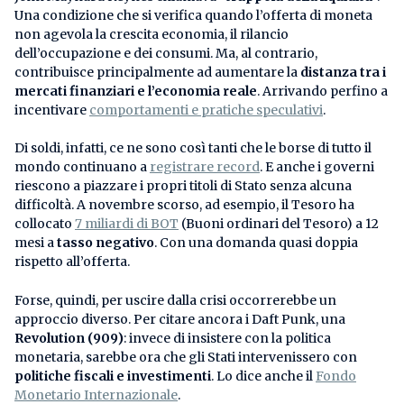
Una condizione che si verifica quando l’offerta di moneta
non agevola la crescita economia, il rilancio
dell’occupazione e dei consumi. Ma, al contrario,
contribuisce principalmente ad aumentare la
distanza tra i
mercati finanziari e l’economia reale
. Arrivando perfino a
incentivare
comportamenti e pratiche speculativi
.
Di soldi, infatti, ce ne sono così tanti che le borse di tutto il
mondo continuano a
registrare record
. E anche i governi
riescono a piazzare i propri titoli di Stato senza alcuna
difficoltà. A novembre scorso, ad esempio, il Tesoro ha
collocato
7 miliardi di BOT
(Buoni ordinari del Tesoro) a 12
mesi a
tasso negativo
. Con una domanda quasi doppia
rispetto all’offerta.
Forse, quindi, per uscire dalla crisi occorrerebbe un
approccio diverso. Per citare ancora i Daft Punk, una
Revolution (909)
: invece di insistere con la politica
monetaria, sarebbe ora che gli Stati intervenissero con
politiche fiscali e investimenti
. Lo dice anche il
Fondo
Monetario Internazionale
.