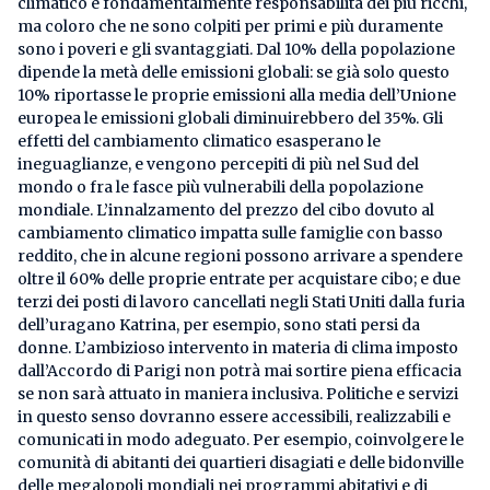
climatico è fondamentalmente responsabilità dei più ricchi,
ma coloro che ne sono colpiti per primi e più duramente
sono i poveri e gli svantaggiati. Dal 10% della popolazione
dipende la metà delle emissioni globali: se già solo questo
10% riportasse le proprie emissioni alla media dell’Unione
europea le emissioni globali diminuirebbero del 35%. Gli
effetti del cambiamento climatico esasperano le
ineguaglianze, e vengono percepiti di più nel Sud del
mondo o fra le fasce più vulnerabili della popolazione
mondiale. L’innalzamento del prezzo del cibo dovuto al
cambiamento climatico impatta sulle famiglie con basso
reddito, che in alcune regioni possono arrivare a spendere
oltre il 60% delle proprie entrate per acquistare cibo; e due
terzi dei posti di lavoro cancellati negli Stati Uniti dalla furia
dell’uragano Katrina, per esempio, sono stati persi da
donne. L’ambizioso intervento in materia di clima imposto
dall’Accordo di Parigi non potrà mai sortire piena efficacia
se non sarà attuato in maniera inclusiva. Politiche e servizi
in questo senso dovranno essere accessibili, realizzabili e
comunicati in modo adeguato. Per esempio, coinvolgere le
comunità di abitanti dei quartieri disagiati e delle bidonville
delle megalopoli mondiali nei programmi abitativi e di