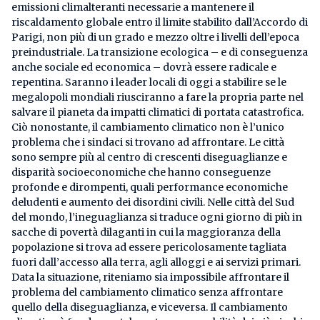
emissioni climalteranti necessarie a mantenere il
riscaldamento globale entro il limite stabilito dall’Accordo di
Parigi, non più di un grado e mezzo oltre i livelli dell’epoca
preindustriale. La transizione ecologica – e di conseguenza
anche sociale ed economica – dovrà essere radicale e
repentina. Saranno i leader locali di oggi a stabilire se le
megalopoli mondiali riusciranno a fare la propria parte nel
salvare il pianeta da impatti climatici di portata catastrofica.
Ciò nonostante, il cambiamento climatico non è l’unico
problema che i sindaci si trovano ad affrontare. Le città
sono sempre più al centro di crescenti diseguaglianze e
disparità socioeconomiche che hanno conseguenze
profonde e dirompenti, quali performance economiche
deludenti e aumento dei disordini civili. Nelle città del Sud
del mondo, l’ineguaglianza si traduce ogni giorno di più in
sacche di povertà dilaganti in cui la maggioranza della
popolazione si trova ad essere pericolosamente tagliata
fuori dall’accesso alla terra, agli alloggi e ai servizi primari.
Data la situazione, riteniamo sia impossibile affrontare il
problema del cambiamento climatico senza affrontare
quello della diseguaglianza, e viceversa. Il cambiamento