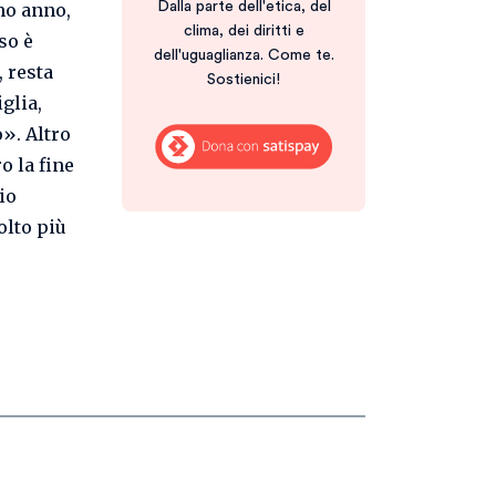
mo anno,
Dalla parte dell'etica, del
clima, dei diritti e
so è
dell'uguaglianza. Come te.
, resta
Sostienici!
glia,
». Altro
o la fine
io
olto più