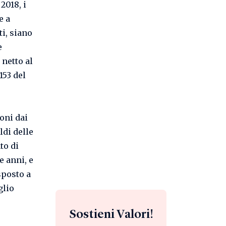
2018, i
e a
i, siano
e
 netto al
153 del
ioni dai
ldi delle
to di
e anni, e
sposto a
glio
Sostieni Valori!