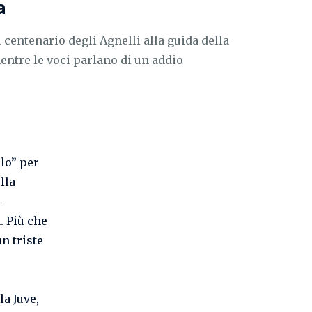
a
l centenario degli Agnelli alla guida della
mentre le voci parlano di un addio
olo” per
lla
a
. Più che
un triste
la Juve,