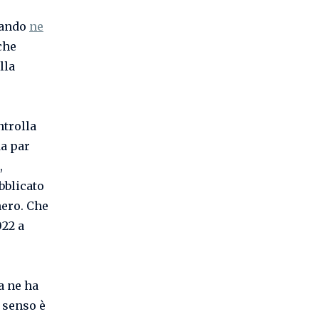
uando
ne
che
lla
ntrolla
da par
,
bblicato
nero. Che
022 a
a ne ha
l senso è