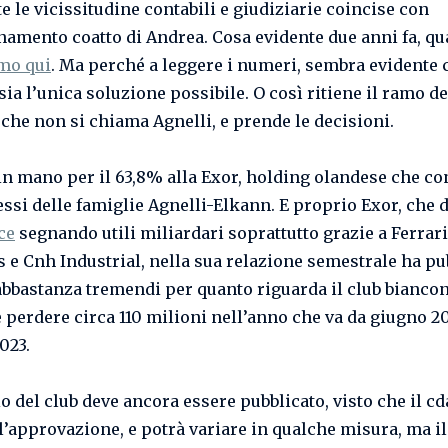
e le vicissitudine contabili e giudiziarie coincise con
anamento coatto di Andrea. Cosa evidente due anni fa, q
mo qui
. Ma perché a leggere i numeri, sembra evidente 
ia l’unica soluzione possibile. O così ritiene il ramo de
 che non si chiama Agnelli, e prende le decisioni.
è in mano per il 63,8% alla Exor, holding olandese che co
ressi delle famiglie Agnelli-Elkann. E proprio Exor, che 
ce
segnando utili miliardari soprattutto grazie a Ferrari
is e Cnh Industrial, nella sua relazione semestrale ha pu
bbastanza tremendi per quanto riguarda il club bianco
 perdere circa 110 milioni nell’anno che va da giugno 2
023.
io del club deve ancora essere pubblicato, visto che il cd
 l’approvazione, e potrà variare in qualche misura, ma i