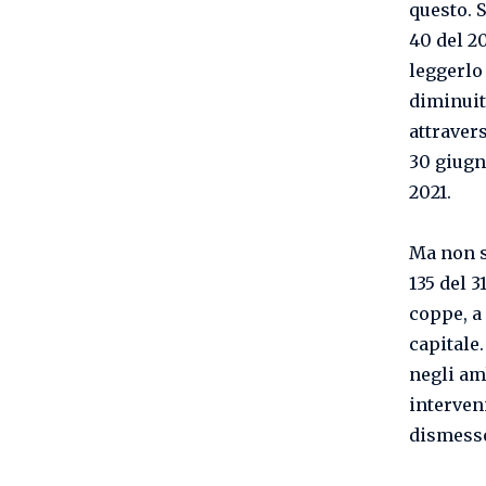
questo. S
40 del 20
leggerlo
diminuit
attraver
30 giugno
2021.
Ma non so
135 del 
coppe, a
capitale.
negli am
interven
dismesso