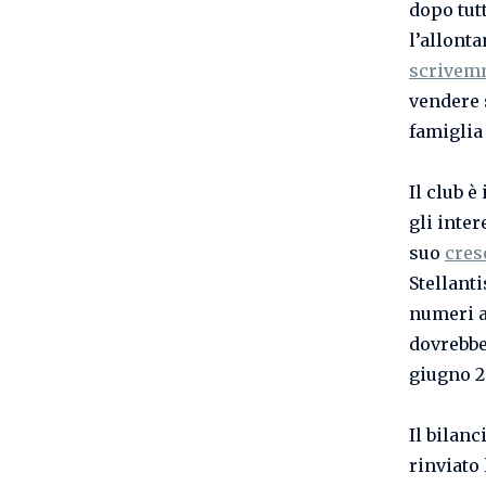
dopo tutt
l’allont
scrivem
vendere s
famiglia
Il club 
gli inte
suo
cres
Stellant
numeri a
dovrebbe
giugno 2
Il bilanc
rinviato