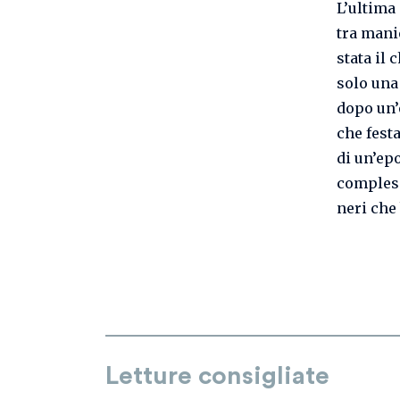
L’ultima
tra mani
stata il 
solo una 
dopo un’
che fest
di un’epo
compless
neri che
Letture consigliate