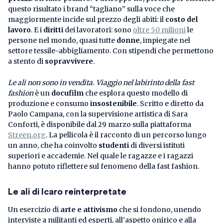
questo risultato i brand “tagliano” sulla voce che
maggiormente incide sul prezzo degli abiti: il
costo del
lavoro
. E i
diritti
dei lavoratori: sono
oltre 50 milioni
le
persone nel mondo, quasi tutte
donne
, impiegate nel
settore tessile-abbigliamento. Con stipendi che permettono
a stento di
sopravvivere
.
Le ali non sono in vendita. Viaggio nel labirinto della fast
fashion
è un
docufilm
che esplora questo modello di
produzione e consumo
insostenibile
. Scritto e diretto da
Paolo Campana, con la supervisione artistica di Sara
Conforti, è disponibile dal 29 marzo sulla piattaforma
Streen.org
. La pellicola è il racconto di un percorso lungo
un anno, che ha coinvolto
studenti
di diversi istituti
superiori e accademie. Nel quale le ragazze e i ragazzi
hanno potuto riflettere sul fenomeno della fast fashion.
Le ali di Icaro reinterpretate
Un esercizio di
arte e attivismo
che si fondono, unendo
interviste a militanti ed esperti, all’aspetto onirico e alla