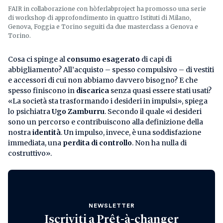
FAIR in collaborazione con hòferlabproject ha promosso una serie
di workshop di approfondimento in quattro Istituti di Milano,
Genova, Foggia e Torino seguiti da due masterclass a Genova e
Torino.
Cosa ci spinge al
consumo esagerato
di capi di
abbigliamento? All’acquisto – spesso compulsivo – di vestiti
e accessori di cui non abbiamo davvero bisogno? E che
spesso finiscono in
discarica
senza quasi essere stati usati?
«La società sta trasformando i desideri in impulsi», spiega
lo psichiatra
Ugo Zamburru
. Secondo il quale «i desideri
sono un percorso e contribuiscono alla definizione della
nostra
identità
. Un impulso, invece, è una soddisfazione
immediata, una
perdita di controllo
. Non ha nulla di
costruttivo».
NEWSLETTER
Iscriviti a
Prêt-à-changer