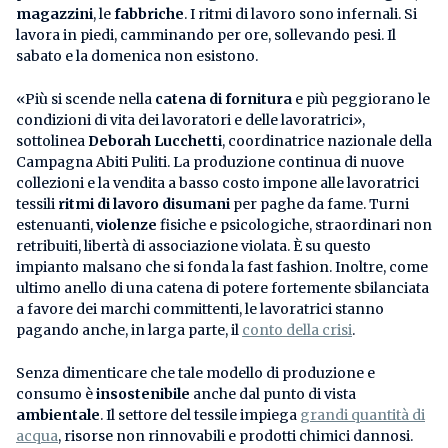
magazzini
, le
fabbriche
. I ritmi di lavoro sono infernali. Si
lavora in piedi, camminando per ore, sollevando pesi. Il
sabato e la domenica non esistono.
«Più si scende nella
catena di fornitura
e più peggiorano le
condizioni di vita dei lavoratori e delle lavoratrici»,
sottolinea
Deborah Lucchetti
, coordinatrice nazionale della
Campagna Abiti Puliti. La produzione continua di nuove
collezioni e la vendita a basso costo impone alle lavoratrici
tessili
ritmi di lavoro disumani
per paghe da fame. Turni
estenuanti,
violenze
fisiche e psicologiche, straordinari non
retribuiti, libertà di associazione violata. È su questo
impianto malsano che si fonda la fast fashion. Inoltre, come
ultimo anello di una catena di potere fortemente sbilanciata
a favore dei marchi committenti, le lavoratrici stanno
pagando anche, in larga parte, il
conto della crisi
.
Senza dimenticare che tale modello di produzione e
consumo è
insostenibile
anche dal punto di vista
ambientale
. Il settore del tessile impiega
grandi quantità di
acqua
, risorse non rinnovabili e prodotti chimici dannosi.