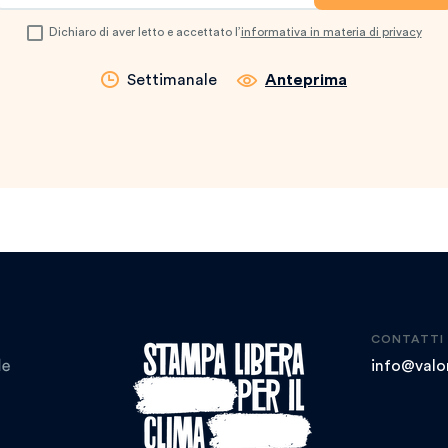
Dichiaro di aver letto e accettato l’
informativa in materia di privacy
Settimanale
Anteprima
CONTATTI
info@valor