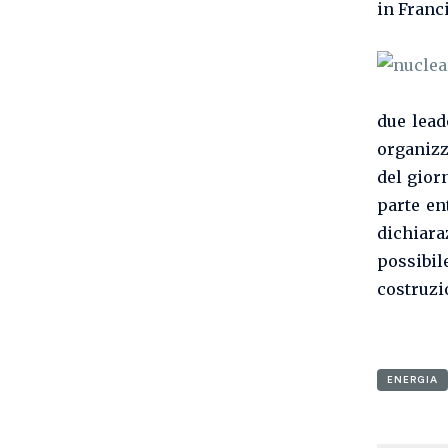
in Franc
due lead
organizz
del giorn
parte en
dichiara
possibi
costruzi
ENERGIA