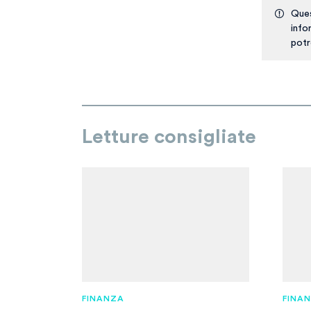
Ques
info
potr
Letture consigliate
FINANZA
FINA