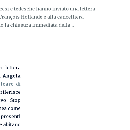
cesi e tedesche hanno inviato una lettera
François Hollande e alla cancelliera
 la chiusura immediata della ...
 lettera
ra
Angela
leare
di
 riferisce
ivo Stop
inea come
ppresenti
e
abitano