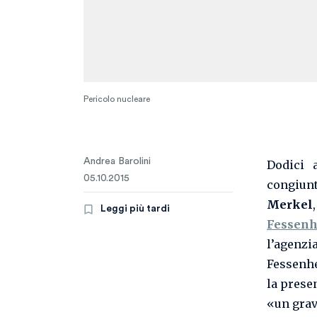
Pericolo nucleare
Andrea Barolini
Dodici 
05.10.2015
congiun
Merkel
Leggi più tardi
Fessen
l’agenz
Fessenhe
la prese
«un grav