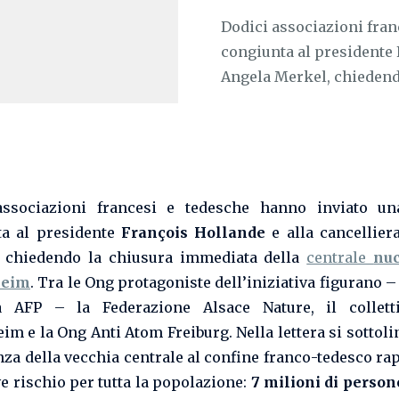
Dodici associazioni fran
congiunta al presidente 
Angela Merkel, chiedendo
associazioni francesi e tedesche hanno inviato una
ta al presidente
François Hollande
e alla cancellie
, chiedendo la chiusura immediata della
centrale
nuc
heim
. Tra le Ong protagoniste dell’iniziativa figurano –
ia AFP – la Federazione Alsace Nature, il collett
im e la Ong Anti Atom Freiburg. Nella lettera si sottol
nza della vecchia centrale al confine franco-tedesco ra
e rischio per tutta la popolazione:
7 milioni di person