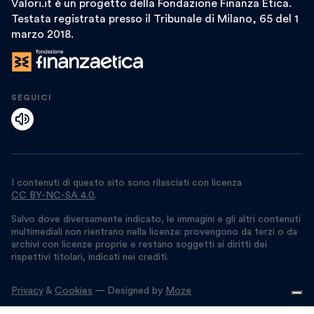
Valori.it è un progetto della Fondazione Finanza Etica.
Testata registrata presso il Tribunale di Milano, 65 del 1
marzo 2018.
SEGUICI
I contenuti di questo sito sono rilasciati con licenza
CC BY-NC-SA 4.0
.
Salvo dove diversamente indicato, le immagini e gli altri contenuti
multimediali non rientrano nella licenza: provengono da terzi o da
archivi con licenze proprie e restano soggetti ai diritti dei
rispettivi titolari, indicati nei crediti.
Privacy
&
Cookies
— Designed by
Moze