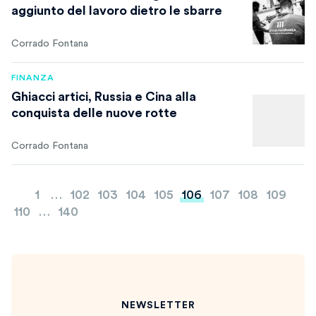
aggiunto del lavoro dietro le sbarre
Corrado Fontana
FINANZA
Ghiacci artici, Russia e Cina alla
conquista delle nuove rotte
Corrado Fontana
Paginazione
1
…
102
103
104
105
106
107
108
109
degli
110
…
140
articoli
NEWSLETTER