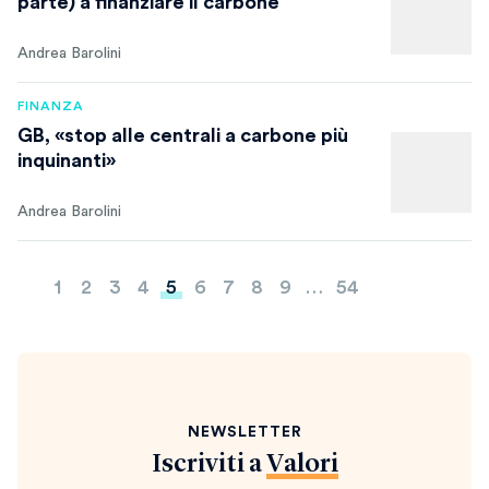
parte) a finanziare il carbone
Andrea Barolini
FINANZA
GB, «stop alle centrali a carbone più
inquinanti»
Andrea Barolini
Paginazione
1
2
3
4
5
6
7
8
9
…
54
degli
articoli
NEWSLETTER
Iscriviti a
Valori