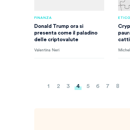
FINANZA
ETICO
Donald Trump ora si
Cryp
presenta come il paladino
paur
delle criptovalute
catt
Valentina Neri
Michel
Paginazione
1
2
3
4
5
6
7
8
degli
articoli