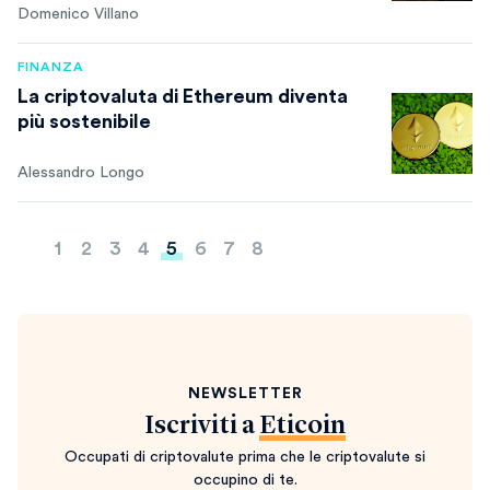
Domenico Villano
FINANZA
La criptovaluta di Ethereum diventa
più sostenibile
Alessandro Longo
Paginazione
1
2
3
4
5
6
7
8
degli
articoli
NEWSLETTER
Iscriviti a
Eticoin
Occupati di criptovalute prima che le criptovalute si
occupino di te.