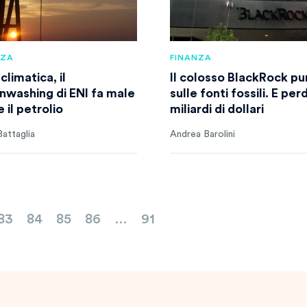
NZA
FINANZA
 climatica, il
Il colosso BlackRock pu
nwashing di ENI fa male
sulle fonti fossili. E pe
 il petrolio
miliardi di dollari
attaglia
Andrea Barolini
83
84
85
86
…
91