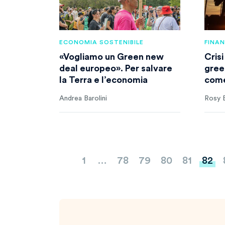
ECONOMIA SOSTENIBILE
FINA
«Vogliamo un Green new
Crisi
deal europeo». Per salvare
gree
la Terra e l’economia
come
Andrea Barolini
Rosy B
Paginazione
1
…
78
79
80
81
82
degli
articoli