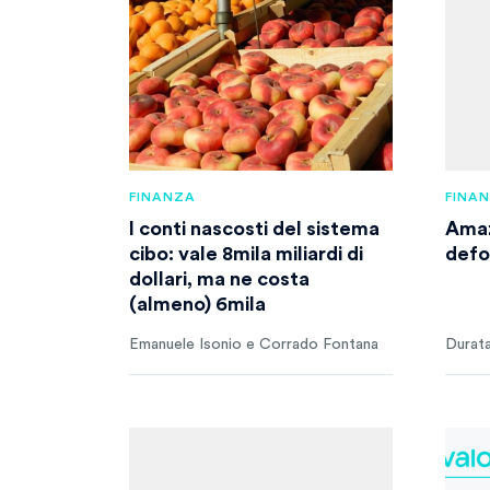
FINANZA
FINA
I conti nascosti del sistema
Amaz
cibo: vale 8mila miliardi di
defo
dollari, ma ne costa
(almeno) 6mila
Emanuele Isonio e Corrado Fontana
Durata