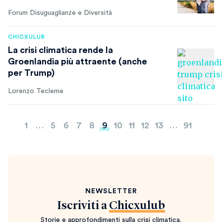
Forum Disuguaglianze e Diversità
CHICXULUB
La crisi climatica rende la
Groenlandia più attraente (anche
per Trump)
Lorenzo Tecleme
Paginazione
1
…
5
6
7
8
9
10
11
12
13
…
91
degli
articoli
NEWSLETTER
Iscriviti a
Chicxulub
Storie e approfondimenti sulla crisi climatica.