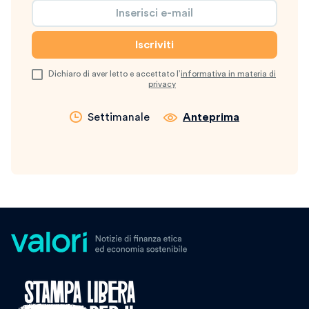
Dichiaro di aver letto e accettato l’
informativa in materia di
privacy
Settimanale
Anteprima