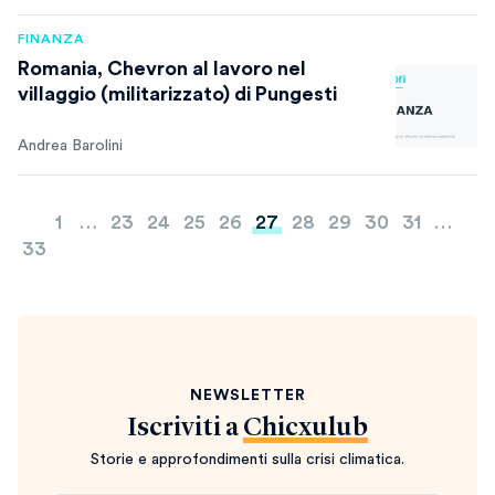
FINANZA
Romania, Chevron al lavoro nel
villaggio (militarizzato) di Pungesti
Andrea Barolini
Paginazione
1
…
23
24
25
26
27
28
29
30
31
…
degli
33
articoli
NEWSLETTER
Iscriviti a
Chicxulub
Storie e approfondimenti sulla crisi climatica.