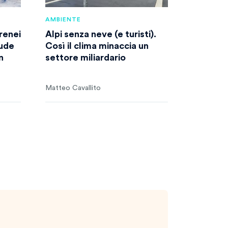
AMBIENTE
irenei
Alpi senza neve (e turisti).
iude
Così il clima minaccia un
n
settore miliardario
Matteo Cavallito