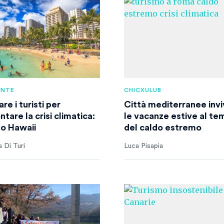
ENTE
CHICXULUB
re i turisti per
Città mediterranee invivi
ntare la crisi climatica:
le vacanze estive al t
so Hawaii
del caldo estremo
 Di Turi
Luca Pisapia