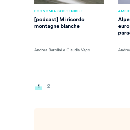
ECONOMIA SOSTENIBILE
AMBI
[podcast] Mi ricordo
Alpe
montagne bianche
euro
para
Andrea Barolini e Claudia Vago
Andrea
Paginazione
1
2
degli
articoli