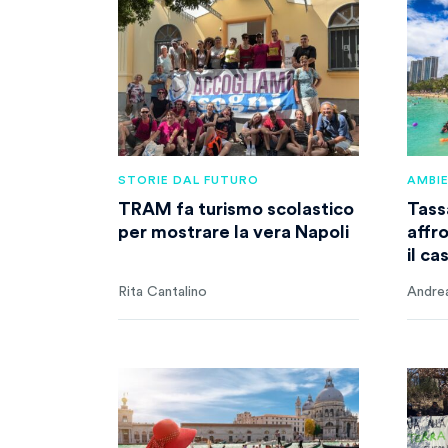
STORIE DAL FUTURO
AMBI
TRAM fa turismo scolastico
Tassa
per mostrare la vera Napoli
affro
il ca
Rita Cantalino
Andrea