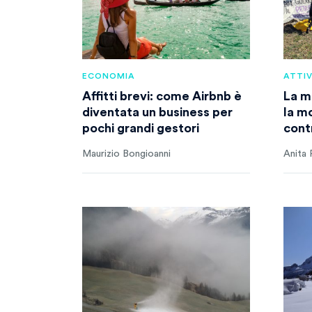
ECONOMIA
ATTI
Affitti brevi: come Airbnb è
La m
diventata un business per
la m
pochi grandi gestori
cont
Maurizio Bongioanni
Anita F