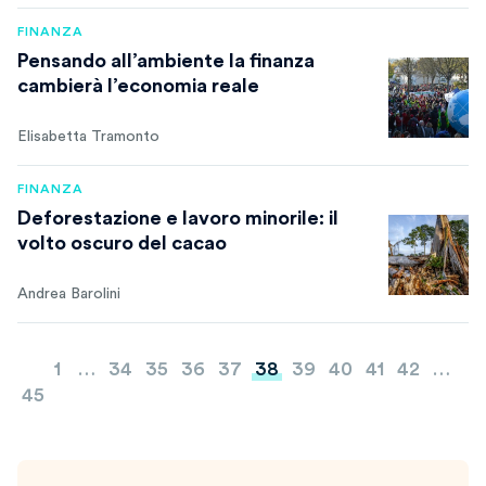
FINANZA
Pensando all’ambiente la finanza
cambierà l’economia reale
Elisabetta Tramonto
FINANZA
Deforestazione e lavoro minorile: il
volto oscuro del cacao
Andrea Barolini
Paginazione
1
…
34
35
36
37
38
39
40
41
42
…
degli
45
articoli