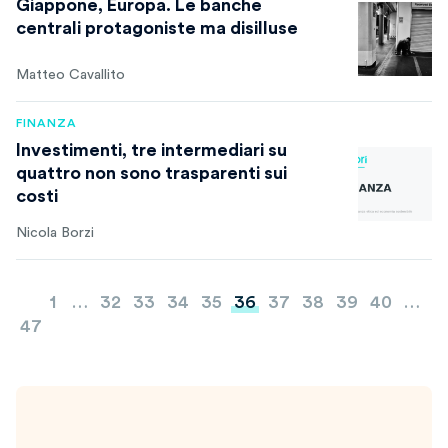
Giappone, Europa. Le banche
centrali protagoniste ma disilluse
Matteo Cavallito
FINANZA
Investimenti, tre intermediari su
quattro non sono trasparenti sui
costi
Nicola Borzi
Paginazione
1
…
32
33
34
35
36
37
38
39
40
…
degli
47
articoli