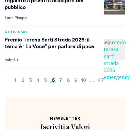
regalato a privati a discapito del
pubblico
Luca Pisapia
ATTIVISMO
Premio Teresa Sarti Strada 2026: il
tema è “La Voce” per parlare di pace
Valori.it
Paginazione
1
2
3
4
5
6
7
8
9
10
…
47
degli
articoli
NEWSLETTER
Iscriviti a
Valori