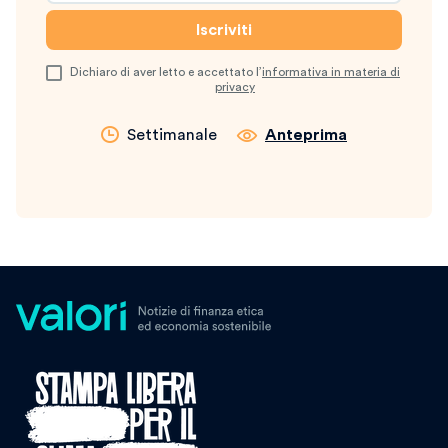
Dichiaro di aver letto e accettato l’
informativa in materia di
privacy
Settimanale
Anteprima