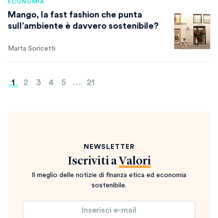
ECONOMIA
Mango, la fast fashion che punta
sull’ambiente è davvero sostenibile?
Marta Soricetti
Paginazione
1
2
3
4
5
…
21
degli
articoli
NEWSLETTER
Iscriviti a
Valori
Il meglio delle notizie di finanza etica ed economia
sostenibile.