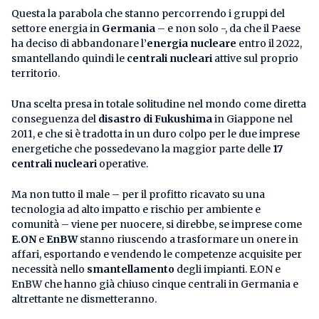
Questa la parabola che stanno percorrendo i gruppi del
settore energia in
Germania
– e non solo -, da che il Paese
ha deciso di abbandonare l’
energia nucleare
entro il 2022,
smantellando quindi le
centrali nucleari
attive sul proprio
territorio.
Una scelta presa in totale solitudine nel mondo come diretta
conseguenza del
disastro di Fukushima
in Giappone nel
2011, e che si è tradotta in un duro colpo per le due imprese
energetiche che possedevano la maggior parte delle
17
centrali nucleari
operative.
Ma non tutto il male – per il profitto ricavato su una
tecnologia ad alto impatto e rischio per ambiente e
comunità – viene per nuocere, si direbbe, se imprese come
E.ON
e
EnBW
stanno riuscendo a trasformare un onere in
affari, esportando e vendendo le competenze acquisite per
necessità nello
smantellamento
degli impianti. E.ON e
EnBW che hanno già chiuso cinque centrali in Germania e
altrettante ne dismetteranno.