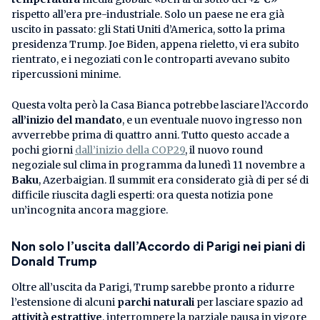
rispetto all’era pre-industriale. Solo un paese ne era già
uscito in passato: gli Stati Uniti d’America, sotto la prima
presidenza Trump. Joe Biden, appena rieletto, vi era subito
rientrato, e i negoziati con le controparti avevano subito
ripercussioni minime.
Questa volta però la Casa Bianca potrebbe lasciare l’Accordo
all’inizio del mandato
, e un eventuale nuovo ingresso non
avverrebbe prima di quattro anni. Tutto questo accade a
pochi giorni
dall’inizio della COP29
, il nuovo round
negoziale sul clima in programma da lunedì 11 novembre a
Baku
, Azerbaigian. Il summit era considerato già di per sé di
difficile riuscita dagli esperti: ora questa notizia pone
un’incognita ancora maggiore.
Non solo l’uscita dall’Accordo di Parigi nei piani di
Donald Trump
Oltre all’uscita da Parigi, Trump sarebbe pronto a ridurre
l’estensione di alcuni
parchi naturali
per lasciare spazio ad
attività estrattive
, interrompere la parziale pausa in vigore