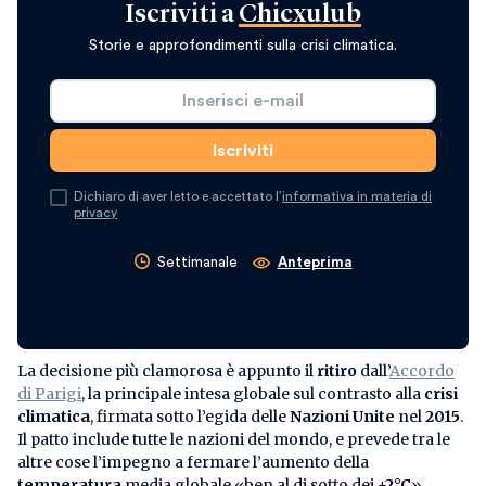
Iscriviti a
Chicxulub
Storie e approfondimenti sulla crisi climatica.
Dichiaro di aver letto e accettato l’
informativa in materia di
privacy
Settimanale
Anteprima
La decisione più clamorosa è appunto il
ritiro
dall’
Accordo
di Parigi
, la principale intesa globale sul contrasto alla
crisi
climatica
, firmata sotto l’egida delle
Nazioni Unite
nel
2015
.
Il patto include tutte le nazioni del mondo, e prevede tra le
altre cose l’impegno a fermare l’aumento della
temperatura
media globale «ben al di sotto dei
+2°C
»