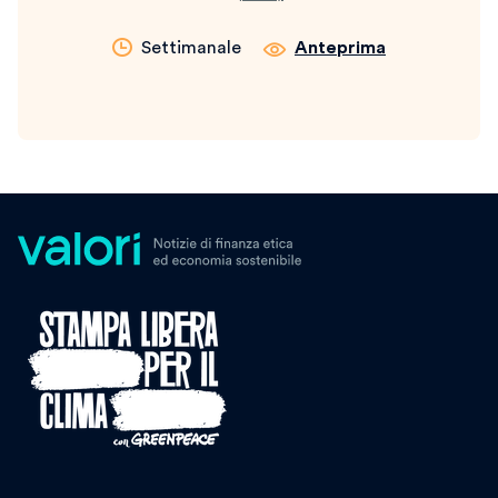
Settimanale
Anteprima