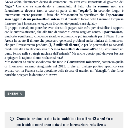
Areva abbia liberamente deciso di concedere una cifra così importante al governo del
Niger? Ciò che va considerato è innanzitutto il fatto che
la somma non era
formalmente dovuta
(non a caso si parla di un “
regalo
”). In secondo luogo, è
interessante tenere presente il fatto che Massaoudou ha specificato che
l’operazione
sarà oggetto di un protocollo di intesa
tra il ministero locale delle Finanze e l’impresa
francese (sarà interessante leggerne il contenuto quando sarà siglato).
Il gruppo transalpino potrebbe aver deciso di pagare tale cifra per ristabilire i rapporti
con le autorità africane, che alla fine di ottobre si erano scagliate contro il
partenariato
,
giudicato squilibrato, chiedendo ricadute economiche più importanti per il Niger. Forse
Areva ha avuto il timore che potessero generarsi problemi nella miniera di Imouraren,
che per l’investimento prodotto (
1, 2 miliardi di euro
) e per le potenzialità (a capacità
produttiva del sito africano sarà di
5 mila tonnellate di uranio all’anno
), costituisce un
punto fermo nella strategia nucleare dell’azienda? Ma anche questo, può davveor bastare
a spiegare le ragione di una scelta così rara?
Massaoudou ha anche sottolineato che tutte le
Convenzioni minerarie
, compresa quella
di Imouraren, saranno rinegoziate nel 2013. E che un dialogo politico specifico sarà
avviato con la Francia sulla questione delle risorse di uranio: un “dettaglio”, che forse
potrebbe spiegare la decisione di Areva.
ENERGIA
Questo articolo è stato pubblicato
oltre 13 anni fa
e
potrebbe contenere dati o informazioni relative a