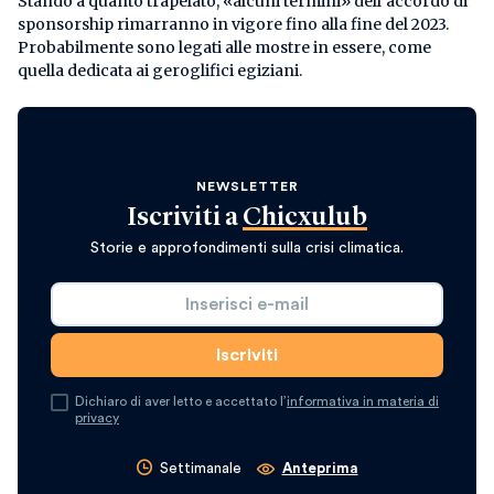
Stando a quanto trapelato, «alcuni termini» dell’accordo di
sponsorship rimarranno in vigore fino alla fine del 2023.
Probabilmente sono legati alle mostre in essere, come
quella dedicata ai geroglifici egiziani.
NEWSLETTER
Iscriviti a
Chicxulub
Storie e approfondimenti sulla crisi climatica.
Dichiaro di aver letto e accettato l’
informativa in materia di
privacy
Settimanale
Anteprima