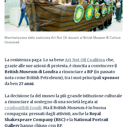
Manifestazione della coalizione Art Not Oil davanti al British Museum © Culture
Unstained
La resistenza paga. Lo sa bene
Art Not Oil Coalition
che,
grazie alle sue azioni di protesta, è riuscita a convincere il
British Museum di Londra
a rinunciare a
BP
(in passato
nota come British Petroleum), tra i suoi principali
sponsor
da ben
27 anni
.
La decisione fa del museo la più grande istituzione culturale
a rinunciare al sostegno di una società legata ai
combustibili fossili
. Ma il British Museum è in buona
compagnia: pressati dagli attivisti, anche la
Royal
Shakespeare Company (RSC)
e la
National Portrait
Gallery
hanno chiuso con BP.