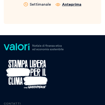
Settimanale
Anteprima
CONTATTI