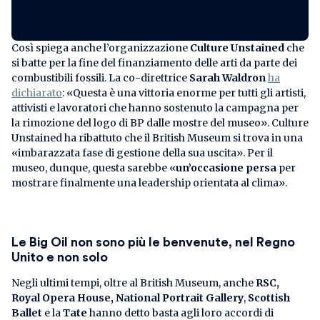
Così spiega anche l’organizzazione
Culture Unstained
che
si batte per la fine del finanziamento delle arti da parte dei
combustibili fossili. La co-direttrice
Sarah Waldron
ha
dichiarato
: «Questa è una vittoria enorme per tutti gli artisti,
attivisti e lavoratori che hanno sostenuto la campagna per
la rimozione del logo di BP dalle mostre del museo». Culture
Unstained ha ribattuto che il British Museum si trova in una
«imbarazzata fase di gestione della sua uscita». Per il
museo, dunque, questa sarebbe «
un’occasione persa
per
mostrare finalmente una leadership orientata al clima».
Le Big Oil non sono più le benvenute, nel Regno
Unito e non solo
Negli ultimi tempi, oltre al British Museum, anche
RSC,
Royal Opera House, National Portrait Gallery
,
Scottish
Ballet
e la
Tate
hanno detto basta agli loro accordi di