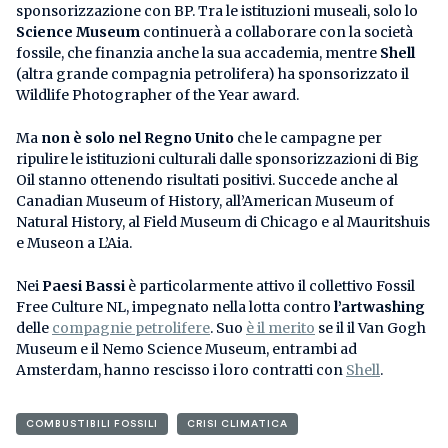
sponsorizzazione con BP. Tra le istituzioni museali, solo lo
Science Museum
continuerà a collaborare con la società
fossile, che finanzia anche la sua accademia, mentre
Shell
(altra grande compagnia petrolifera) ha sponsorizzato il
Wildlife Photographer of the Year award.
Ma
non è solo nel Regno Unito
che le campagne per
ripulire le istituzioni culturali dalle sponsorizzazioni di Big
Oil stanno ottenendo risultati positivi. Succede anche al
Canadian Museum of History, all’American Museum of
Natural History, al Field Museum di Chicago e al Mauritshuis
e Museon a L’Aia.
Nei
Paesi Bassi
è particolarmente attivo il collettivo Fossil
Free Culture NL, impegnato nella lotta contro
l’artwashing
delle
compagnie petrolifere
. Suo
è il merito
se il il Van Gogh
Museum e il Nemo Science Museum, entrambi ad
Amsterdam, hanno rescisso i loro contratti con
Shell
.
COMBUSTIBILI FOSSILI
CRISI CLIMATICA