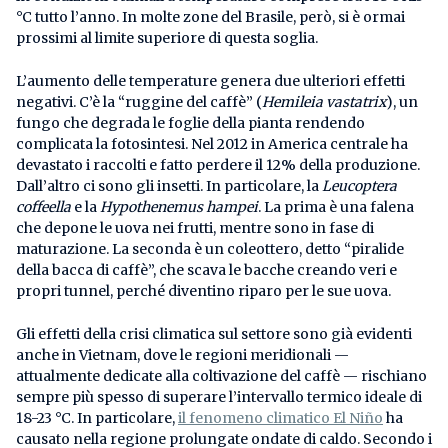
°C tutto l’anno. In molte zone del Brasile, però, si è ormai
prossimi al limite superiore di questa soglia.
L’aumento delle temperature genera due ulteriori effetti
negativi. C’è la “ruggine del caffè” (
Hemileia vastatrix
), un
fungo che degrada le foglie della pianta rendendo
complicata la fotosintesi. Nel 2012 in America centrale ha
devastato i raccolti e fatto perdere il 12% della produzione.
Dall’altro ci sono gli insetti. In particolare, la
Leucoptera
coffeella
e la
Hypothenemus hampei
. La prima è una falena
che depone le uova nei frutti, mentre sono in fase di
maturazione. La seconda è un coleottero, detto “piralide
della bacca di caffè”, che scava le bacche creando veri e
propri tunnel, perché diventino riparo per le sue uova.
Gli effetti della crisi climatica sul settore sono già evidenti
anche in Vietnam, dove le regioni meridionali —
attualmente dedicate alla coltivazione del caffè — rischiano
sempre più spesso di superare l’intervallo termico ideale di
18-23 °C. In particolare,
il fenomeno climatico El Niño
ha
causato nella regione prolungate ondate di caldo. Secondo i