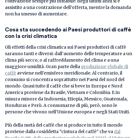
coltivazione sempre più instabile: negli ultimi anni si è
assistito a una contrazione dell’offerta, mentre la domanda
non ha smesso di aumentare.
Cosa sta succedendo ai Paesi produttori di caffè
con la crisi climatica
Gli effetti della crisi climatica sui Paesi produttori di caffè
saranno tanti e diversi: dall’aumento delle temperature a un
clima più secco, o al raffreddamento del clima e a una
maggiore umidità. Gran parte della
produzione globale di
caffè
avviene nell’emisfero meridionale. Al contrario, il
consumo si concentra soprattutto nei Paesi del nord del
mondo. Quasi tutto il caffè che si beve in Europa e Nord
America proviene da Brasile, Vietnam e Colombia. E in
misura minore da Indonesia, Etiopia, Messico, Guatemala,
Honduras e Perù. A consumarne di più, però, sono le
persone che vivono nell’Unione europea e negli Stati Uniti.
Più della metà del caffè che si produce in tutto il mondo
proviene dalla cosiddetta “cintura del caffè” che va
dal
Brasile (40% della produzione globale nel 2023) al Vietnam