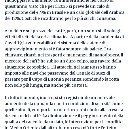
raddoppiare. L’aumento continuerà anche nel corso di
quest’anno, visto che per il 2025 si prevede un calo di
produzione del 4,4% in Brasile e un calo globale dell’Arabica
del 12%. Costi che ricadranno per lo più su chi consuma.
A incidere sul prezzo del caffè, però, non sono stati solo gli
effetti diretti della crisi climatica. A partire dalla pandemia di
Covid-19, la vulnerabilità del sistema delle catene di
approvvigionamento si è fatta sempre più palese. Tra
chiusure, ritardi nei trasporti e mancanza di manodopera, il
mercato del caffè ha subito un duro colpo, aggravato dalla
situazione geopolitica. Gli attacchi nel Mar Rosso hanno
imposto alle navi che passavano dal Canale di Suez di
passare per il Capo di Buona Speranza. Rendendo la rotta
non solo più lunga, ma anche più costosa.
In tutto il mondo, inoltre, si sta registrando un notevole
aumento della domanda che, in condizioni di scarsità come
quelle attuali, comporta un ulteriore contributo alla crescita
del costo del caffè. La diminuzione e il peggioramento della
qualità del raccolto da un lato, le interruzioni per il conflitto
in Medio Oriente dall’altro, hanno reso più forte l’effetto