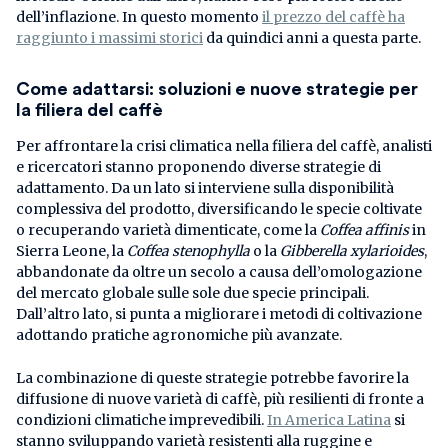
dell’inflazione. In questo momento
il prezzo del caffè ha
raggiunto i massimi storici
da quindici anni a questa parte.
Come adattarsi: soluzioni e nuove strategie per
la filiera del caffè
Per affrontare la crisi climatica nella filiera del caffè, analisti
e ricercatori stanno proponendo diverse strategie di
adattamento. Da un lato si interviene sulla disponibilità
complessiva del prodotto, diversificando le specie coltivate
o recuperando varietà dimenticate, come la
Coffea affinis
in
Sierra Leone, la
Coffea stenophylla
o la
Gibberella xylarioides
,
abbandonate da oltre un secolo a causa dell’omologazione
del mercato globale sulle sole due specie principali.
Dall’altro lato, si punta a migliorare i metodi di coltivazione
adottando pratiche agronomiche più avanzate.
La combinazione di queste strategie potrebbe favorire la
diffusione di nuove varietà di caffè, più resilienti di fronte a
condizioni climatiche imprevedibili.
In America Latina
si
stanno sviluppando varietà resistenti alla ruggine e