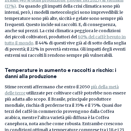
(17%)
. Da quando gli impatti della crisi climatica sono più
intensi, però, i modelli meteorologici sono imprevedibili: le
temperature sono più alte, siccità e gelate sono sempre più
frequenti. Questo incide sui raccolti. E, di conseguenza,
anche sui prezzi. La crisi climatica peggiora le condizioni
dei piccoli coltivatori, produttori del
60% del caffè bevuto in
tutto il mondo
. Il 44% di questi vive già al di sotto della soglia
di povertà; il 22% in povertà estrema. Gli impatti degli eventi
estremi sui raccolti li rendono sempre più vulnerabili.
Temperature in aumento e raccolti a rischio: i
danni alla produzione
Stime recenti affermano che entro il 2050
più della metà
delle terre
utilizzate per coltivare caffè potrebbe non essere
più adatta allo scopo. Il Brasile, principale produttore
mondiale, rischia di perderne tra il 35% e il 75%. Quasi due
terzi del caffè in commercio provengono dalla Coffea
arabica, mentre l’altra varietà più diffusa è la Coffea
canephora, nota anche come robusta. Entrambe crescono
in condizioni ottimali a temperature comprese tra i 18 e i 23