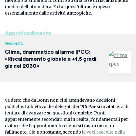
mondo sta andando incontro ad una fase di riscaldamento
inedito dell’atmosfera. E che quest’ultimo è dipeso
essenzialmente dalle
attività antropiche
.
Approfondimento
FINANZA
Clima, drammatico allarme IPCC:
«Riscaldamento globale a +1,5 gradi
già nel 2030»
Va detto che da Bonn non ci si attendevano decisioni
politiche. L’obiettivo dei delegati dei
196 Paesi
invitati era di
tentare di avanzare su questioni
tecniche
. Punti
apparentemente secondari ma in realtà , fondamentali per
evitare che l’appuntamento cileno si trasformi in un
fallimento. Ciò nonostante, secondo
le voci raccolte nella