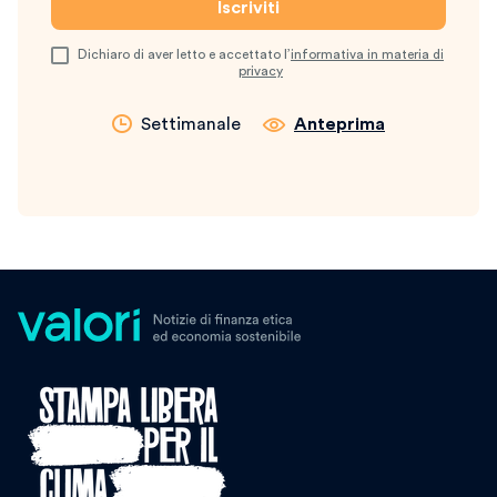
Dichiaro di aver letto e accettato l’
informativa in materia di
privacy
Settimanale
Anteprima