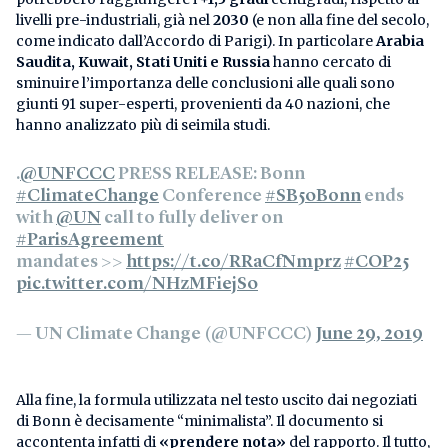
livelli pre-industriali, già nel
2030
(e non alla fine del secolo,
come indicato dall’Accordo di Parigi). In particolare
Arabia
Saudita, Kuwait, Stati Uniti e Russia
hanno cercato di
sminuire l’importanza delle conclusioni alle quali sono
giunti 91 super-esperti, provenienti da 40 nazioni, che
hanno analizzato più di seimila studi.
.
@UNFCCC
PRESS RELEASE: Bonn
#ClimateChange
Conference
#SB50Bonn
ends
with
@UN
call to fully deliver on
#ParisAgreement
mandates >>
https://t.co/RRaCfNmprz
#COP25
pic.twitter.com/NHzMFiejS0
— UN Climate Change (@UNFCCC)
June 29, 2019
Alla fine, la formula utilizzata nel testo uscito dai negoziati
di Bonn è decisamente “minimalista”. Il documento si
accontenta infatti di
«prendere nota»
del rapporto. Il tutto,