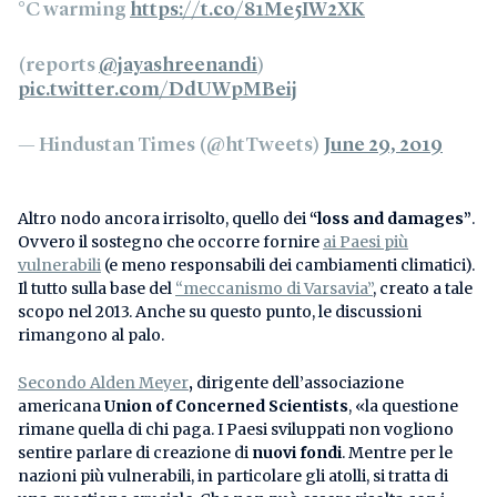
°C warming
https://t.co/81Me5IW2XK
(reports
@jayashreenandi
)
pic.twitter.com/DdUWpMBeij
— Hindustan Times (@htTweets)
June 29, 2019
Altro nodo ancora irrisolto, quello dei
“loss and damages”
.
Ovvero il sostegno che occorre fornire
ai Paesi più
vulnerabili
(e meno responsabili dei cambiamenti climatici).
Il tutto sulla base del
“meccanismo di Varsavia”
, creato a tale
scopo nel 2013. Anche su questo punto, le discussioni
rimangono al palo.
Secondo Alden Meyer
,
dirigente dell’associazione
americana
Union of Concerned Scientists
, «la questione
rimane quella di chi paga. I Paesi sviluppati non vogliono
sentire parlare di creazione di
nuovi fondi
. Mentre per le
nazioni più vulnerabili, in particolare gli atolli, si tratta di