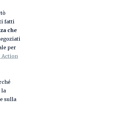
rtò
i fatti
nza che
negoziati
ale per
 Action
erché
 la
e sulla