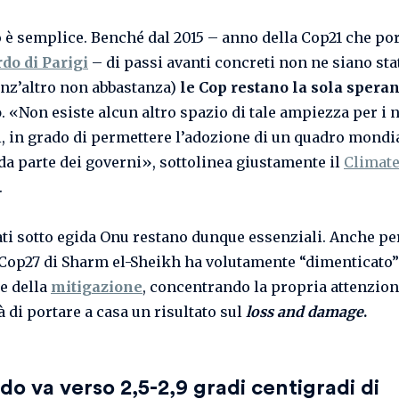
o è semplice. Benché dal 2015 – anno della Cop21 che po
do di Parigi
– di passi avanti concreti non ne siano stat
enz’altro non abbastanza)
le Cop
restano la sola spera
o
. «Non esiste alcun altro spazio di tale ampiezza per i 
i, in grado di permettere l’adozione di un quadro mondi
 da parte dei governi», sottolinea giustamente il
Climate
.
ati sotto egida Onu restano dunque essenziali. Anche p
 Cop27 di Sharm el-Sheikh ha volutamente “dimenticato”
e della
mitigazione
, concentrando la propria attenzion
 di portare a casa un risultato sul
loss and damage
.
do va verso 2,5-2,9 gradi centigradi di