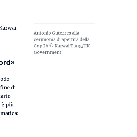
Antonio Guterres alla
cerimonia di apertira della
Cop 26 © Karwai Tang/UK
Government
cord»
modo
fine di
tario
 è più
imatica: