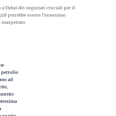
a Dubai dei negoziati cruciali per il
op28 potrebbe essere l’ennesimo
 inaspettato
he
 petrolio
ano ad
ite,
damento
tottesima
n
o spazio