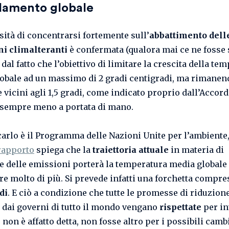
ldamento globale
sità di concentrarsi fortemente sull’
abbattimento dell
i climalteranti
è confermata (qualora mai ce ne fosse 
dal fatto che l’obiettivo di limitare la crescita della te
obale ad un massimo di 2 gradi centigradi, ma rimanend
 vicini agli 1,5 gradi, come indicato proprio dall’Accord
è sempre meno a portata di mano.
icarlo è il Programma delle Nazioni Unite per l’ambiente,
rapporto
spiega che la
traiettoria attuale
in materia di
e delle emissioni porterà la temperatura media globale
e molto di più. Si prevede infatti una forchetta compr
di
. E ciò a condizione che tutte le promesse di riduzion
 dai governi di tutto il mondo vengano
rispettate
per in
 non è affatto detta, non fosse altro per i possibili cam