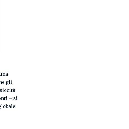
 una
he gli
siccità
nti – si
globale