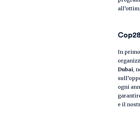
all’otti
Cop28
In primo
organizz
Dubai
, 
sull’opp
ogni ann
garantir
e il nos