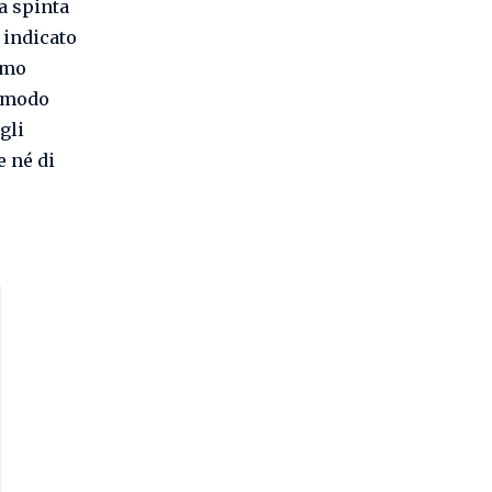
a spinta
 indicato
amo
n modo
gli
e né di