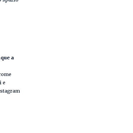
que a
 come
i e
Instagram