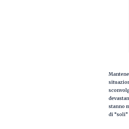
Mantenerc
situazion
sconvolg
devastan
stanno m
di “soli”