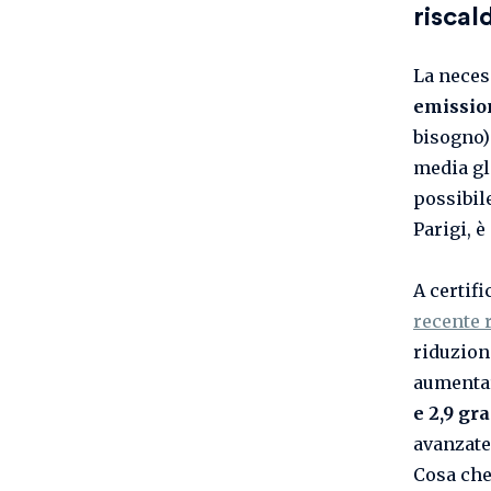
risca
La neces
emission
bisogno) 
media gl
possibile
Parigi, 
A certif
recente 
riduzion
aumentar
e 2,9 gra
avanzate
Cosa che