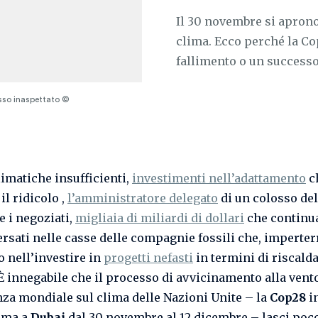
Il 30 novembre si aprono 
clima. Ecco perché la C
fallimento o un successo
sso inaspettato ©
limatiche insufficienti,
investimenti nell’adattamento
c
il ridicolo ,
l’amministratore delegato
di un colosso del
e i negoziati,
migliaia di miliardi di dollari
che continu
ersati nelle casse delle compagnie fossili che, imperterr
o nell’investire in
progetti nefasti
in termini di riscal
 È innegabile che il processo di avvicinamento alla ven
za mondiale sul clima delle Nazioni Unite – la
Cop28
i
ma a
Dubai
dal 30 novembre al 12 dicembre – lasci poc