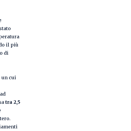
e
stato
mperatura
o il più
o di
 un cui
 ad
esa
tra 2,5
e
tero.
biamenti