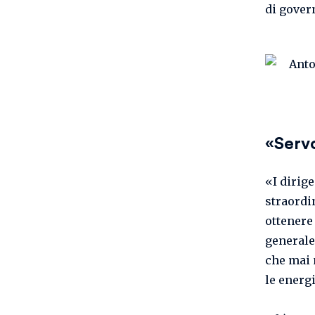
di gover
«Servo
«I dirig
straordi
ottenere
generale
che mai 
le energi