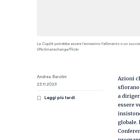
La Cop28 potrebbe essere l’ennesimo fallimento o un succe
UNclimatechange/Flickr
Andrea Barolini
Azioni c
23.11.2023
sfiorano 
a diriger
Leggi più tardi
essere v
insiston
globale.
Conferen
program