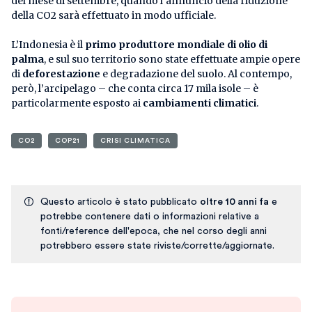
del mese di settembre, quando l’annuncio della riduzione
della CO2 sarà effettuato in modo ufficiale.
L’Indonesia è il
primo produttore mondiale di olio di
palma
, e sul suo territorio sono state effettuate ampie opere
di
deforestazione
e degradazione del suolo. Al contempo,
però, l’arcipelago – che conta circa 17 mila isole – è
particolarmente esposto ai
cambiamenti climatici
.
CO2
COP21
CRISI CLIMATICA
Questo articolo è stato pubblicato
oltre 10 anni fa
e
potrebbe contenere dati o informazioni relative a
fonti/reference dell'epoca, che nel corso degli anni
potrebbero essere state riviste/corrette/aggiornate.