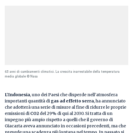
63 anni di cambiamenti climatici. La crescita inarrestabile della temperatura
media globale © Nasa
L’Indonesia
, uno dei Paesi che disperde nell’atmosfera
importanti quantità di
gas ad effetto serra
, ha annunciato
che adotterà una serie di misure al fine di ridurre le proprie
emissioni di
CO2
del 29% di qui al 2030. Si tratta di un
impegno più ampio rispetto a quelli che il governo di
Giacarta aveva annunciato in occasioni precedenti, ma che
prevede una scadenza più lontana nel tempo. In passato si