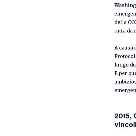
Washingto
emergent
della CO2
tutta da 
A causa d
Protocol
lungo du
E per qu
ambizios
emergent
2015, 
vincoli