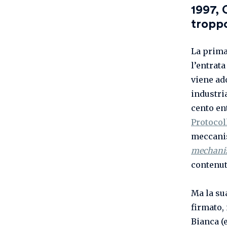
1997, 
troppo
La prima
l’entrata
viene ad
industria
cento ent
Protocol
meccani
mechan
contenut
Ma la sua
firmato,
Bianca (