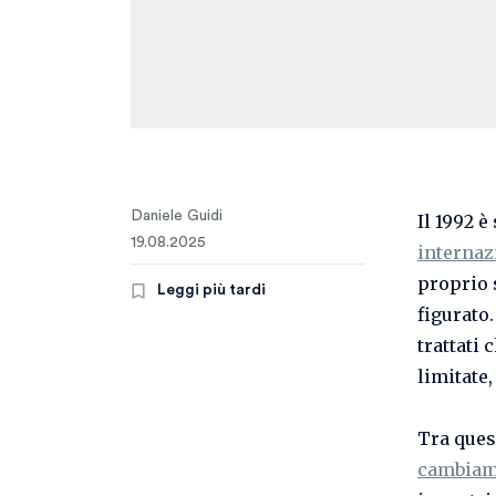
Daniele Guidi
Il 1992 
19.08.2025
internaz
proprio 
Leggi più tardi
figurato.
trattati
limitate
Tra ques
cambiame