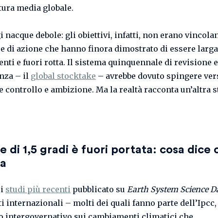
ura media globale.
 nacque debole: gli obiettivi, infatti, non erano vincolan
 di azione che hanno finora dimostrato di essere larg
enti e fuori rotta. Il sistema quinquennale di revisione e
nza – il
global stocktake
– avrebbe dovuto spingere ver
 controllo e ambizione. Ma la realtà racconta un’altra s
ite di 1,5 gradi è fuori portata: cosa dice 
za
li
studi più recenti
pubblicato su
Earth System Science D
ti internazionali – molti dei quali fanno parte dell’Ipcc
o intergovernativo sui cambiamenti climatici che