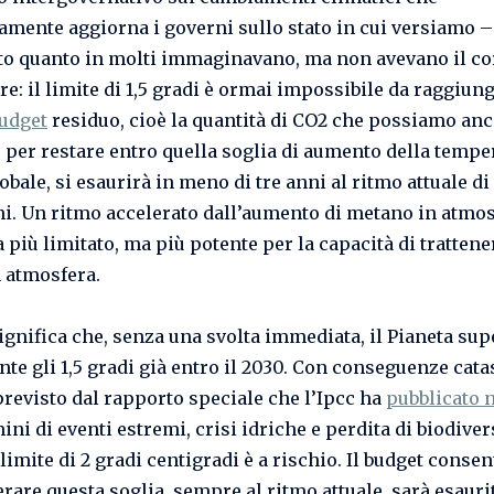
amente aggiorna i governi sullo stato in cui versiamo –
ato quanto in molti immaginavano, ma non avevano il co
: il limite di 1,5 gradi è ormai impossibile da raggiunge
udget
residuo, cioè la quantità di CO2 che possiamo an
 per restare entro quella soglia di aumento della tempe
bale, si esaurirà in meno di tre anni al ritmo attuale di
i. Un ritmo accelerato dall’aumento di metano in atmos
 più limitato, ma più potente per la capacità di trattener
n atmosfera.
ignifica che, senza una svolta immediata, il Pianeta sup
nte gli 1,5 gradi già entro il 2030. Con conseguenze cata
revisto dal rapporto speciale che l’Ipcc ha
pubblicato n
ini di eventi estremi, crisi idriche e perdita di biodiver
limite di 2 gradi centigradi è a rischio. Il budget consen
rare questa soglia, sempre al ritmo attuale, sarà esauri