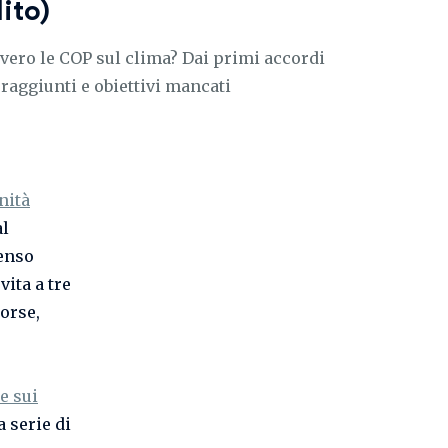
ito)
ero le COP sul clima? Dai primi accordi
i raggiunti e obiettivi mancati
nità
al
senso
vita a tre
sorse,
e sui
a serie di