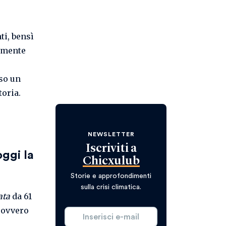
ti, bensì
amente
so un
toria.
NEWSLETTER
Iscriviti a
oggi la
Chicxulub
Storie e approfondimenti
sulla crisi climatica.
ata
da 61
, ovvero