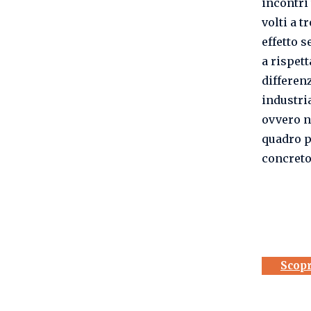
incontri 
volti a t
effetto s
a rispet
differenz
industria
ovvero n
quadro p
concreto,
Scopr