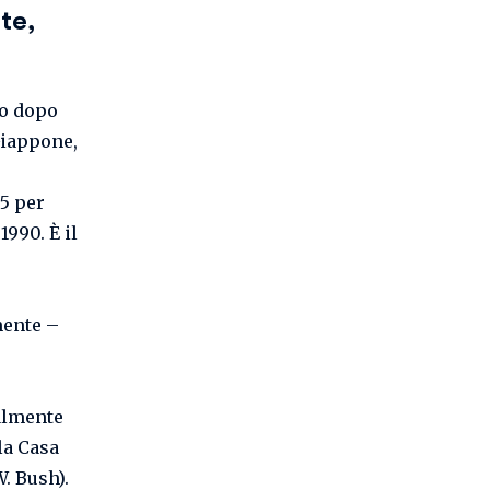
te,
no dopo
 Giappone,
 5 per
1990. È il
mente –
ialmente
la Casa
. Bush).