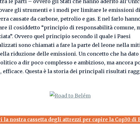
tra le parti – ovvero gli Stati che hanno aderito all’Unf
rovare gli strumenti e i modi per limitare le emissioni di
erra causate da carbone, petrolio e gas. E nel farlo hann
tare il cosiddetto “principio di responsabilità comune, 
iata”. Ovvero quel principio secondo il quale i Paesi
lizzati sono chiamati a fare la parte del leone nella mi
ella riduzione delle emissioni. Un concetto che ha dato 
olitico a dir poco complesso e ambizioso, ma ancora p
 efficace. Questa è la storia dei principali risultati ragg
i la nostra cassetta degli attrezzi per capire la Cop30 di