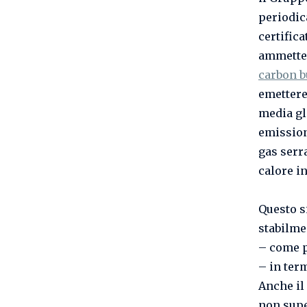
periodic
certific
ammettere
carbon b
emettere
media glo
emission
gas serra
calore i
Questo s
stabilme
– come p
– in term
Anche il 
non supe