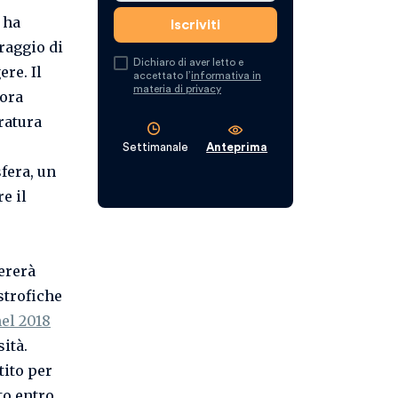
 ha
raggio di
Dichiaro di aver letto e
re. Il
accettato l’
informativa in
materia di privacy
cora
ratura
Settimanale
Anteprima
fera, un
e il
ererà
strofiche
el 2018
sità.
tito per
to entro