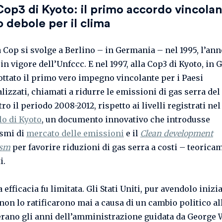
Cop3 di Kyoto: il primo accordo vincolan
 debole per il clima
 Cop si svolge a Berlino – in Germania – nel 1995, l’an
 in vigore dell’Unfccc. E nel 1997, alla Cop3 di Kyoto, in
ottato il primo vero impegno vincolante per i Paesi
lizzati, chiamati a ridurre le emissioni di gas serra del
ro il periodo 2008-2012, rispetto ai livelli registrati nel 
lo di Kyoto
, un documento innovativo che introdusse
smi di
mercato delle emissioni
e il
Clean development
ism
per favorire riduzioni di gas serra a costi – teorica
i.
 efficacia fu limitata. Gli Stati Uniti, pur avendolo iniz
 non lo ratificarono mai a causa di un cambio politico al
erano gli anni dell’amministrazione guidata da George W