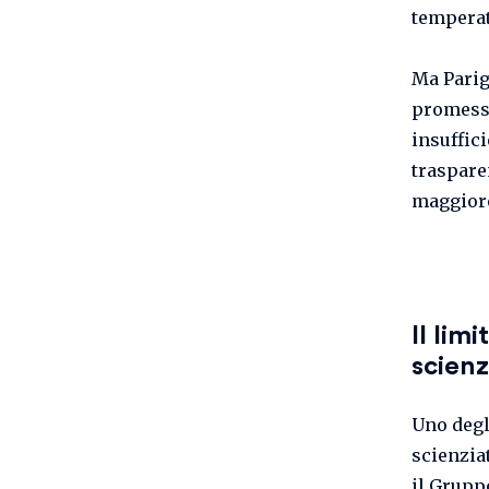
temperat
Ma Parigi
promesse
insuffici
traspare
maggiore
Il lim
scien
Uno deg
scienzia
il Grupp