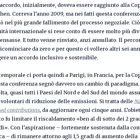
 accordo, inizialmente, doveva essere raggiunto alla Cop
en. Correva l’anno 2009, ma nei fatti questa conferenz
ò nel più grande fallimento del processo negoziale. Ci
ità internazionale si rese conto di essere molto più div
ensasse. E tutto venne rinviato, anzi annullato. Il perco
icominciare da zero e per questo ci vollero altri sei ann
ere un accordo inclusivo e sostenibile.
temporale ci porta quindi a Parigi, in Francia, per la Co
esta conferenza segnò davvero un cambio di paradigma. 
lta, quasi tutti i Paesi del Nord e del Sud del mondo as
volontari di riduzione delle emissioni. Si tratta delle
Na
ed contributions
, da aggiornare ogni cinque anni. L’obie
o fu limitare il riscaldamento «ben al di sotto dei 2 gra
di». Con l’aspirazione – fortemente sostenuta dalla co
ca – di rimanere attorno agli 1,5 gradi di aumento della