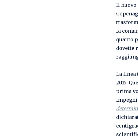
Il nuovo
Copenagh
trasform
la comun
quanto p
dovette r
raggiung
La linea 
2015. Qu
prima vo
impegni 
determin
dichiarat
centigra
scientifi