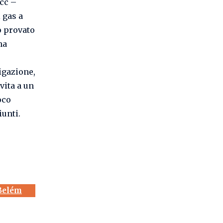
ccc –
 gas a
o provato
ma
tigazione,
vita a un
oco
iunti.
 Belém