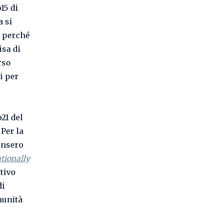
15 di
a si
ò perché
isa di
rso
i per
p21 del
Per la
sunsero
tionally
ttivo
di
munità