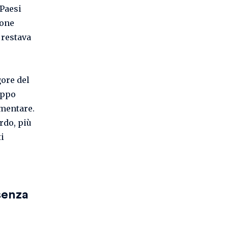
 Paesi
ione
 restava
gore del
oppo
umentare.
rdo, più
i
senza