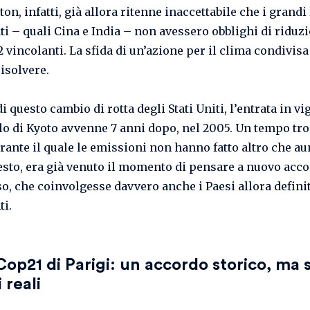
n, infatti, già allora ritenne inaccettabile che i grandi
i – quali Cina e India – non avessero obblighi di riduz
 vincolanti. La sfida di un’azione per il clima condivisa
risolvere.
i questo cambio di rotta degli Stati Uniti, l’entrata in vi
lo di Kyoto avvenne 7 anni dopo, nel 2005. Un tempo tr
rante il quale le emissioni non hanno fatto altro che a
esto, era già venuto il momento di pensare a nuovo acco
o, che coinvolgesse davvero anche i Paesi allora definit
i.
Cop21 di Parigi: un accordo storico, ma 
 reali