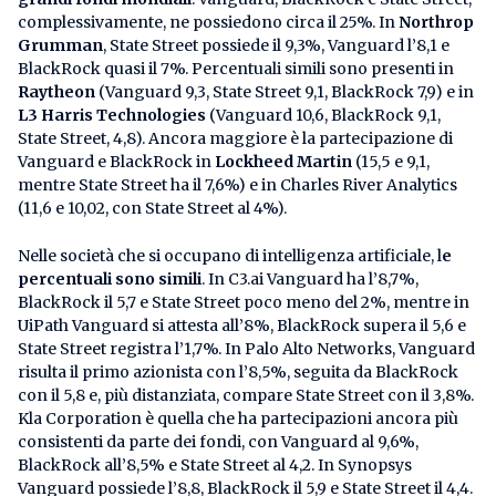
complessivamente, ne possiedono circa il 25%. In
Northrop
Grumman
, State Street possiede il 9,3%, Vanguard l’8,1 e
BlackRock quasi il 7%. Percentuali simili sono presenti in
Raytheon
(Vanguard 9,3, State Street 9,1, BlackRock 7,9) e in
L3 Harris Technologies
(Vanguard 10,6, BlackRock 9,1,
State Street, 4,8). Ancora maggiore è la partecipazione di
Vanguard e BlackRock in
Lockheed Martin
(15,5 e 9,1,
mentre State Street ha il 7,6%) e in Charles River Analytics
(11,6 e 10,02, con State Street al 4%).
Nelle società che si occupano di intelligenza artificiale, l
e
percentuali sono simili
. In C3.ai Vanguard ha l’8,7%,
BlackRock il 5,7 e State Street poco meno del 2%, mentre in
UiPath Vanguard si attesta all’8%, BlackRock supera il 5,6 e
State Street registra l’1,7%. In Palo Alto Networks, Vanguard
risulta il primo azionista con l’8,5%, seguita da BlackRock
con il 5,8 e, più distanziata, compare State Street con il 3,8%.
Kla Corporation è quella che ha partecipazioni ancora più
consistenti da parte dei fondi, con Vanguard al 9,6%,
BlackRock all’8,5% e State Street al 4,2. In Synopsys
Vanguard possiede l’8,8, BlackRock il 5,9 e State Street il 4,4.