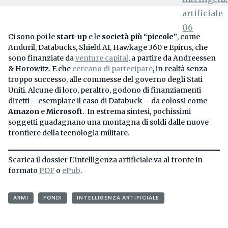
Ci sono poi le
start-up
e le
società più “piccole”
, come
Anduril, Databucks, Shield AI, Hawkage 360 e Epirus, che
sono finanziate da
venture capital
, a partire da Andreessen
& Horowitz. E che
cercano di partecipare
, in realtà senza
troppo successo, alle commesse del governo degli Stati
Uniti. Alcune di loro, peraltro, godono di finanziamenti
diretti – esemplare il caso di Databuck – da colossi come
Amazon
e
Microsoft
. In estrema sintesi, pochissimi
soggetti guadagnano una montagna di soldi dalle nuove
frontiere della tecnologia militare.
Scarica il dossier L’intelligenza artificiale va al fronte in
formato
PDF
o
ePub
.
ARMI
FONDI
INTELLIGENZA ARTIFICIALE