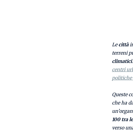
Le
città
i
terreni pr
climatici
centri ur
politiche 
Queste co
che ha da
un’organi
100 tra 
verso un