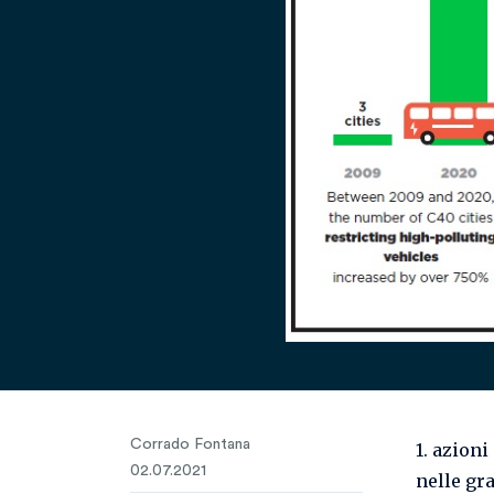
Corrado Fontana
1. azion
02.07.2021
nelle gr