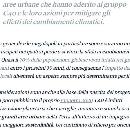
aree urbane che hanno aderito al gruppo
C40 e le loro azioni per mitigare gli
effetti dei cambiamenti climatici.
n generale e le megalopoli in particolare sono e saranno un
incipali nei quali si perde o si vince la sfida ai
cambiament
. Quasi il
70% della popolazione globale vivrà infatti nei g
bani
entro i prossimi 30 anni, di conseguenza l’
impatto del
locali
diventerà un aspetto sempre più determinante per il
nsiderazioni sono anche alla base della nascita del proget
 poco pubblicato il proprio
rapporto 2020
. C40 è infatti
zzazione planetaria che raccoglie, monitora e stimola orm
le grandi aree urbane
della Terra all’interno di un impegn
a maggiore
sostenibilità
. Un contributo di rilievo per orien