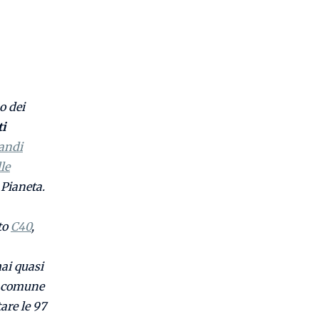
o dei
i
randi
le
 Pianeta.
to
C40
,
ai quasi
o comune
tare le 97