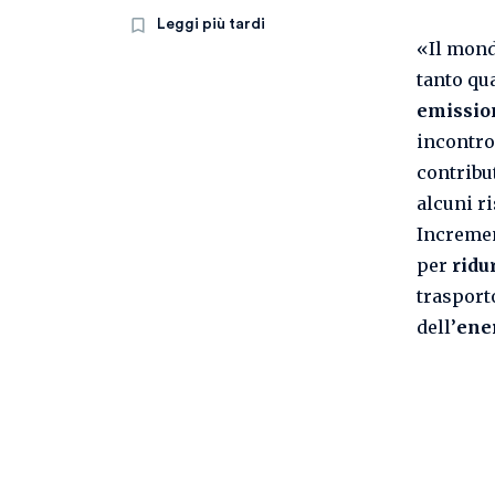
Leggi più tardi
«Il mond
tanto qu
emissio
incontro
contribu
alcuni ri
Incremen
per
ridur
trasport
dell’
ene