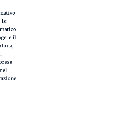
rmativo
 le
imatico
ge, e il
ortuna,
.
aprese
nel
ivazione