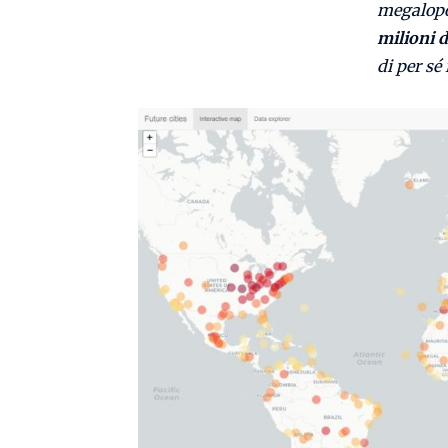
megalopol
milioni d
di per sé