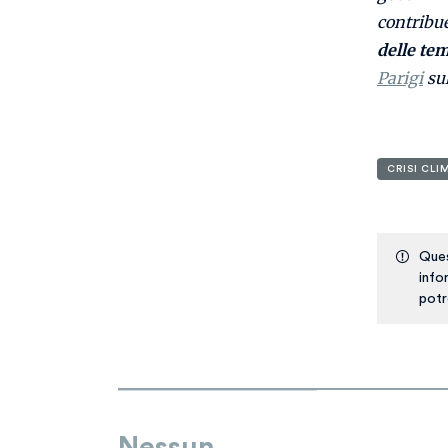
contribu
delle te
Parigi
sul
CRISI CLI
Ques
info
potr
Nessun