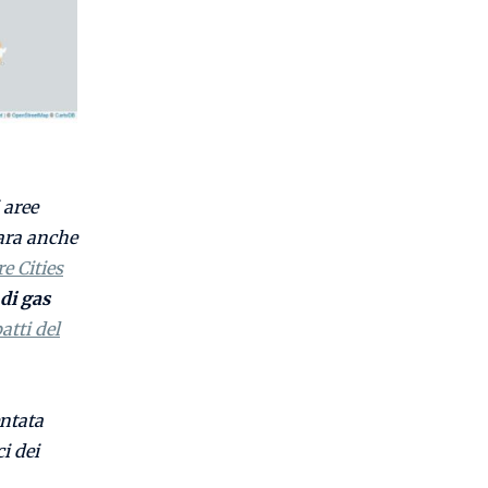
 aree
ara anche
e Cities
di gas
atti del
entata
i dei