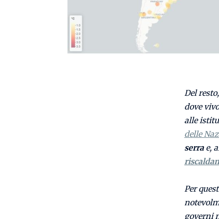
Del resto
dove viv
alle isti
delle Naz
serra
e, 
riscalda
Per quest
notevolme
governi n