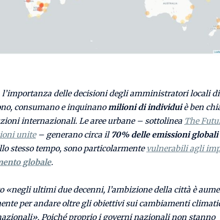
, l’importanza delle
decisioni degli amministratori locali di
ono, consumano e inquinano
milioni di individui
è ben
chi
tuzioni internazionali. Le aree urbane – sottolinea
The Futur
ioni unite
– generano circa il
70% delle emissioni globali 
allo stesso tempo, sono particolarmente
vulnerabili agli imp
mento globale
.
o «negli ultimi due decenni, l’ambizione della città è aum
nte per andare oltre gli obiettivi sui cambiamenti climatic
azionali». Poiché proprio i governi nazionali non stanno