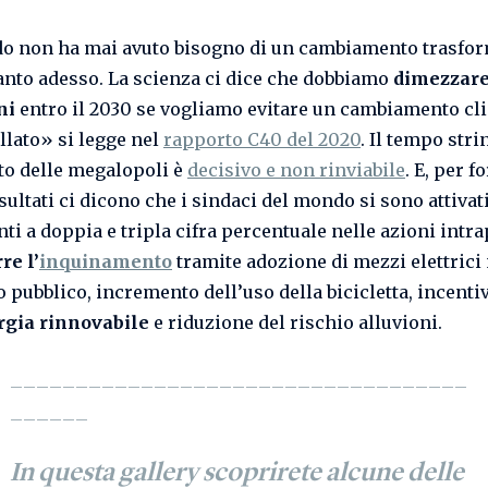
o non ha mai avuto bisogno di un cambiamento trasfo
anto adesso. La scienza ci dice che dobbiamo
dimezzare
ni
entro il 2030 se vogliamo evitare un cambiamento cl
llato» si legge nel
rapporto C40 del 2020
. Il tempo strin
to delle megalopoli è
decisivo e non rinviabile
. E, per f
sultati ci dicono che i sindaci del mondo si sono attivati
ti a doppia e tripla cifra percentuale nelle azioni intr
re l’
inquinamento
tramite adozione di mezzi elettrici 
o pubblico, incremento dell’uso della bicicletta, incent
rgia rinnovabile
e riduzione del rischio alluvioni.
___________________________________
______
In questa gallery scoprirete alcune delle