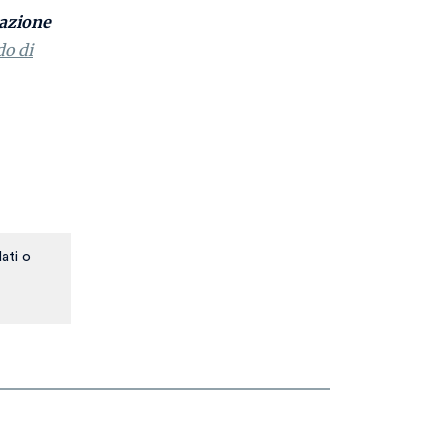
tazione
do di
ati o