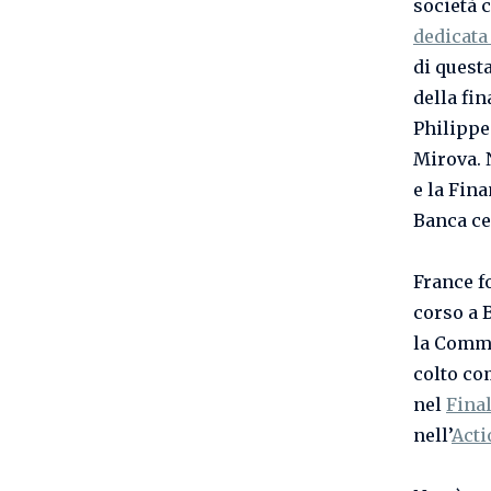
società 
dedicata
di quest
della fi
Philippe
Mirova. 
e la Fina
Banca ce
France f
corso a 
la Commi
colto co
nel
Fina
nell’
Acti