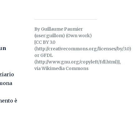
By Guillaume Paumier
(user:guillom) (Own work)
[CC BY 3.0
 u
n
(http://creativecommons.org/licenses/by/3.0)
or GFDL
(http://www.gnu.org/copyleft/fdl.html)],
via Wikimedia Commons
ziario
 buona
mento è