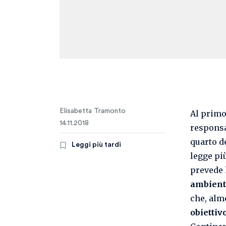
Elisabetta Tramonto
Al primo
14.11.2018
responsa
quarto de
Leggi più tardi
legge pi
prevede
ambienta
che, alm
obiettiv