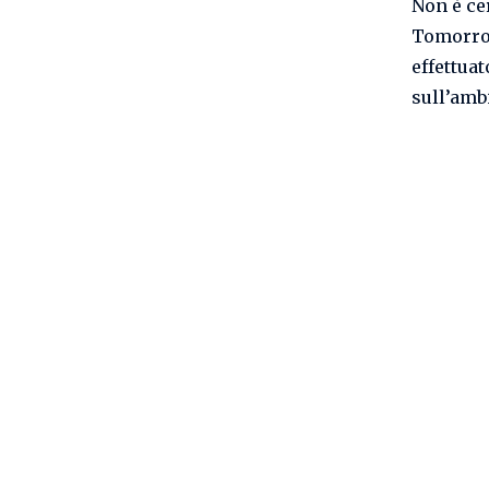
Non è ce
Tomorrow
effettua
sull’amb