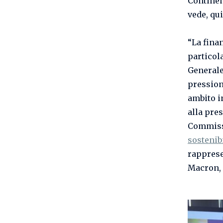
Continent
vede, qui
“La fina
particol
Generale
pression
ambito i
alla pres
Commiss
sostenib
rapprese
Macron, 