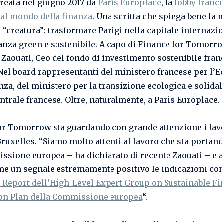
creata nel giugno 2017 da
Paris Europlace
, la
lobby franc
 al mondo della finanza
. Una scritta che spiega bene la
a “creatura”: trasformare Parigi nella capitale internazi
nanza green e sostenibile. A capo di Finance for Tomorr
 Zaouati, Ceo del fondo di investimento sostenibile fra
Nel board rappresentanti del ministero francese per l
nza, del ministero per la transizione ecologica e solidal
ntrale francese. Oltre, naturalmente, a Paris Europlace.
or Tomorrow sta guardando con grande attenzione i lav
Bruxelles. “Siamo molto attenti al lavoro che sta portan
ssione europea – ha dichiarato di recente Zaouati – e
me un segnale estremamente positivo le indicazioni co
l Report dell’High-Level Expert Group on Sustainable F
on Plan della Commissione europea
“.