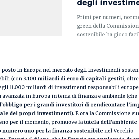
degli investime
Primi per numeri, norme 
green della Commissione.
sostenibile ha gioco faci
 posto in Europa nel mercato degli investimenti sosteni
bili (con
3.100 miliardi di euro di capitali gestiti
, oltr
gli 11.000 miliardi di investimenti responsabili europei
ù avanzata in Europa in tema di finanza e ambiente (che
l’obbligo per i grandi investitori di rendicontare l’im
le dei propri investimenti
). E ora la Commissione eu
eno per il momento, promuove la
tutela dell’ambiente
o numero uno per la finanza sostenibile
nel Vecchio