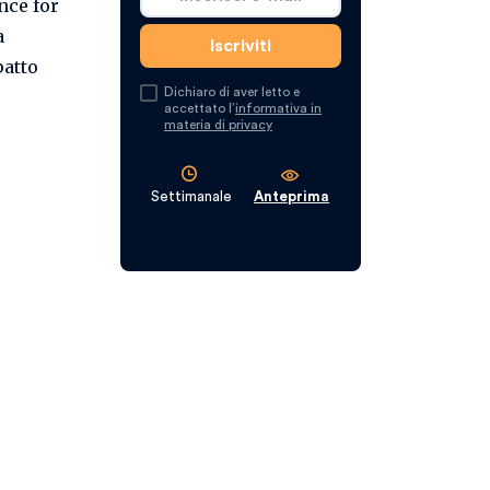
nce for
a
patto
Dichiaro di aver letto e
accettato l’
informativa in
materia di privacy
Settimanale
Anteprima