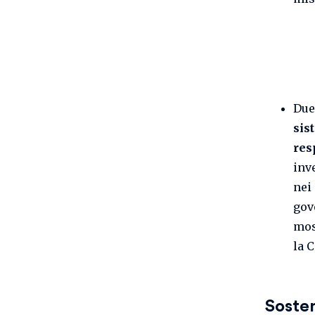
Due
sis
res
inv
nei 
gov
mos
la 
Sosten