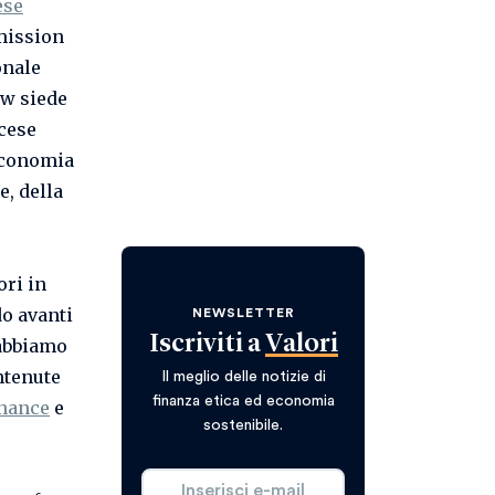
ese
 mission
onale
ow siede
ncese
’Economia
e, della
ori in
do avanti
NEWSLETTER
Iscriviti a
Valori
 abbiamo
ntenute
Il meglio delle notizie di
finanza etica ed economia
inance
e
sostenibile.