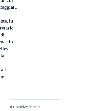
ni, che
taggiati.
nte, in
retario
 di
voce in
lles,
lla
altri
uel
Il Presidente della