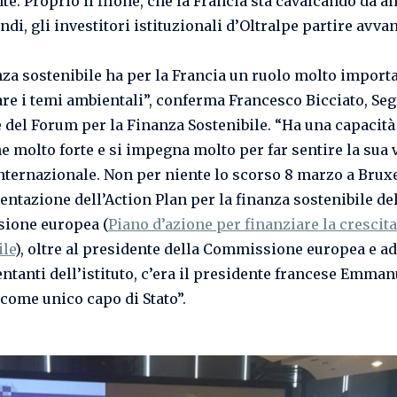
e. Proprio il filone, che la Francia sta cavalcando da an
ndi, gli investitori istituzionali d’Oltralpe partire avvan
nza sostenibile ha per la Francia un ruolo molto importa
are i temi ambientali”, conferma Francesco Bicciato, Seg
 del Forum per la Finanza Sostenibile. “Ha una capacità
e molto forte e si impegna molto per far sentire la sua 
nternazionale. Non per niente lo scorso 8 marzo a Bruxe
entazione dell’Action Plan per la finanza sostenibile de
ione europea (
Piano d’azione per finanziare la crescita
ile
), oltre al presidente della Commissione europea e ad 
ntanti dell’istituto, c’era il presidente francese Emman
come unico capo di Stato”.