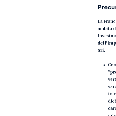
Precu
La Franc
ambito d
Investme
dell’imp
Sri.
Con 
“pr
ver
var
intr
dic
cam
mis