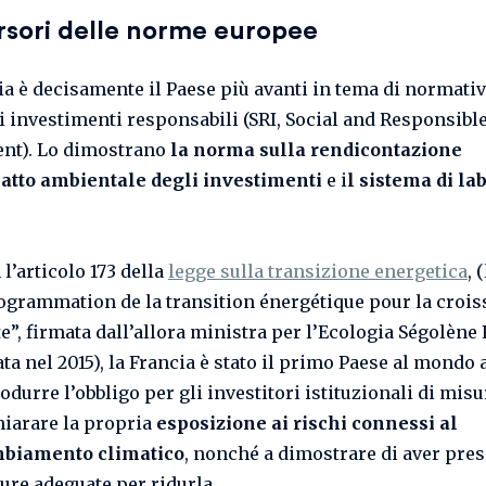
rsori delle norme europee
ia è decisamente il Paese più avanti in tema di normativ
i investimenti responsabili (SRI, Social and Responsibl
nt). Lo dimostrano
la norma sulla rendicontazione
atto ambientale degli investimenti
e i
l sistema di la
l’articolo 173 della
legge sulla transizione energetica
, 
ogrammation de la transition énergétique pour la croi
te”, firmata dall’allora ministra per l’Ecologia Ségolène 
ata nel 2015), la Francia è stato il primo Paese al mondo 
odurre l’obbligo per gli investitori istituzionali di misu
hiarare la propria
esposizione ai rischi connessi al
biamento climatico
, nonché a dimostrare di aver pres
ure adeguate per ridurla.