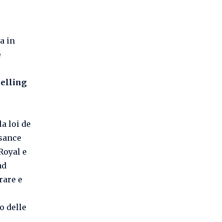
a in
e
belling
(la loi de
ssance
Royal e
ad
rare e
o delle