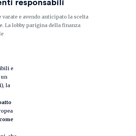
nti responsabili
varate e avendo anticipato la scelta
 La lobby parigina della finanza
le
bili e
e un
), la
patto
ropea
 come