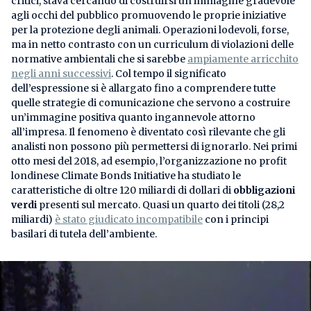
critici, stava cercando di costruirsi un’immagine gradevole
agli occhi del pubblico promuovendo le proprie iniziative
per la protezione degli animali. Operazioni lodevoli, forse,
ma in netto contrasto con un curriculum di violazioni delle
normative ambientali che si sarebbe
ampiamente arricchito
negli anni successivi
. Col tempo il significato
dell’espressione si è allargato fino a comprendere tutte
quelle strategie di comunicazione che servono a costruire
un’immagine positiva quanto ingannevole attorno
all’impresa. Il fenomeno è diventato così rilevante che gli
analisti non possono più permettersi di ignorarlo. Nei primi
otto mesi del 2018, ad esempio, l’organizzazione no profit
londinese Climate Bonds Initiative ha studiato le
caratteristiche di oltre 120 miliardi di dollari di
obbligazioni
verdi
presenti sul mercato. Quasi un quarto dei titoli (28,2
miliardi)
è stato giudicato incompatibile
con i principi
basilari di tutela dell’ambiente.