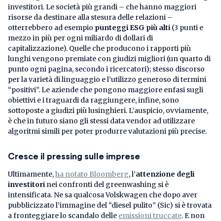
investitori. Le società più grandi – che hanno maggiori
risorse da destinare alla stesura delle relazioni –
otterrebbero ad esempio
punteggi ESG più alti
(3 punti e
mezzo in più per ogni miliardo di dollari di
capitalizzazione). Quelle che producono i rapporti più
lunghi vengono premiate con giudizi migliori (un quarto di
punto ogni pagina, secondo i ricercatori); stesso discorso
per la varietà di linguaggio e l’utilizzo generoso di termini
“positivi”. Le aziende che pongono maggiore enfasi sugli
obiettivi e i traguardi da raggiungere, infine, sono
sottoposte a giudizi più lusinghieri. L’auspicio, ovviamente,
è che in futuro siano gli stessi data vendor ad utilizzare
algoritmi simili per poter produrre valutazioni più precise.
Cresce il pressing sulle imprese
Ultimamente,
ha notato Bloomberg
, l’
attenzione degli
investitori
nei confronti del greenwashing si è
intensificata. Ne sa qualcosa Volskwagen che dopo aver
pubblicizzato l’immagine del “diesel pulito” (Sic) si è trovata
a fronteggiare lo scandalo delle
emissioni truccate
. E non