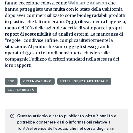
fanno eccezione colossi come
Walmart
e
Amazon
che
hanno patteggiato una multa con lo Stato della California
dopo aver commercializzato come biodegradabili prodotti
in plastica che tali non erano. Oggi, rileva ancora l’agenzia,
meno del 10% delle aziende accetta di sottoporre i propri
report di sostenibilità
ad analisti esterni. La mancanza di
“regole” condivise, infine, complica ulteriormente la
situazione. Al punto che sono oggi gli stessi grandi
operatori (gestori e fondi pensione) a chiedere alle
compagnie l’utilizzo di criteri standard nella stesura dei
loro rapporti.
ESG
GREENWASHING
INTELLIGENZA ARTIFICIALE
SOSTENIBILITÀ
Questo articolo è stato pubblicato
oltre 7 anni fa
e
potrebbe contenere dati o informazioni relative a
fonti/reference dell'epoca, che nel corso degli anni