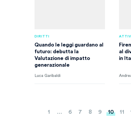
DIRITTI
ATTI
Quando le leggi guardano al
Fire
futuro: debutta la
al di
Valutazione di impatto
in Ita
generazionale
Luca Garibaldi
Andrea
Paginazione
1
…
6
7
8
9
10
11
degli
articoli