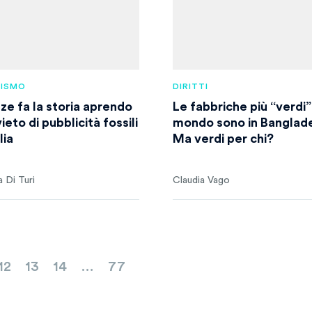
VISMO
DIRITTI
nze fa la storia aprendo
Le fabbriche più “verdi”
vieto di pubblicità fossili
mondo sono in Banglad
lia
Ma verdi per chi?
 Di Turi
Claudia Vago
12
13
14
…
77