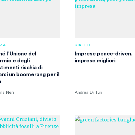
NZA
DIRITTI
hé l’Unione del
Imprese peace-driven,
armio e degli
imprese migliori
timenti rischia di
larsi un boomerang per il
a
ina Neri
Andrea Di Turi