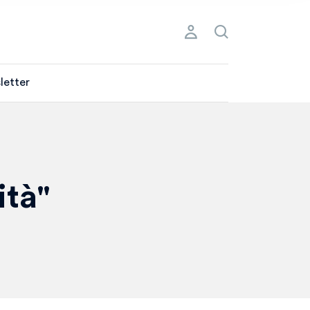
letter
ità"