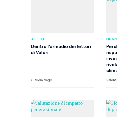
DIRITTI
FINA
Dentro l’armadio dei lettori
Perc
di Valori
risp
inves
rive
clim
Claudia Vago
Valent