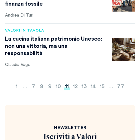
finanza fossile
Andrea Di Turi
VALORI IN TAVOLA
La cucina italiana patrimonio Unesco:
non una vittoria, ma una
responsabilità
Claudia Vago
Paginazione
1
…
7
8
9
10
11
12
13
14
15
…
77
degli
articoli
NEWSLETTER
Iscriviti a
Valori