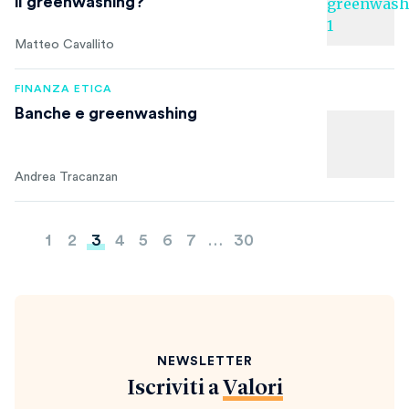
il greenwashing?
Matteo Cavallito
FINANZA ETICA
Banche e greenwashing
Andrea Tracanzan
Paginazione
1
2
3
4
5
6
7
…
30
degli
articoli
NEWSLETTER
Iscriviti a
Valori