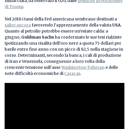
minacciata, ha osservato il G20, dalle
politiche protezioniste
di Trump
.
Nel 2018 i tassi della Fed americana sembrano destinati a
salire ancora
favorendo l’apprezzamento della valuta
USA
.
Quanto al petrolio potrebbe essere un’estate calda: a
giugno,
Goldman Sachs
ha confermato le sue tesi rialziste
ipotizzando una risalita dell’oro nero a quota 75 dollari per
barile entro fine anno con un picco di 82,5 nella stagione in
corso. Determinanti, secondo la banca, i cali di produzione
di Iran e Venezuela, conseguenze a loro volta della
crescente tensione sull’asse
Washington-Teheran
e delle
note difficoltà economiche di
Caracas
.