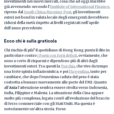
investimenti nei nuovi mercati, cosa che ad oggi starebbe
già avvenendo: secondo l’
Institute of International Finance
,
ripreso dal
South China Morning Post
, gli investimenti
esteri nei bond in valuta locale degli emergenti dovrebbero
ridursi della metà rispetto ai livelli registrati nell’aprile
dell’anno precedente.
Ecco chi è sulla graticola
Chi rischia di più? Il quotidiano di Hong Kong punta il dito in
particolare contro
i Paesi con forti deficit
, ovviamente, che
sono a corto di risparmi e dipendono più di altri dagli
investimenti esteri. Tra questi la
Turchia
, che vive da tempo
una forte spinta inflazionistica; e poi
l’Argentina
, tanto per
cambiare, che dopo l’ennesima caduta del peso è stata
costretta a bussare nuovamente alle porte del FMI. Quanto
all’
Asia
l’attenzione sembra essere rivolta verso Indonesia,
India, Filippine e Malesia. La situazione della Cina appare
molto più complessa, legata com’è all’evoluzione del braccio
di ferro commerciale con gli Stati Uniti. Ma questa è
notoriamente un’altra storia. Forse.