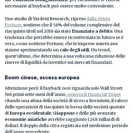
necessarie al buyback può essere molto conveniente.
Uno studio di Yardeni Research, ripreso
dalla rivista
Fortune
, sostiene che il 56% del volume complessivo del
riacquisto titoli nel 2018 sia stato
finanziato a debito
. Una
tendenza che potrebbe essere riconfermata in futuro se è
vero, come sostiene Fortune, che le imprese americane
stanno sperimentando un
calo degli utili.
Un trend,
quest’ultimo, che determina a sua volta una riduzione delle
riserve di liquidità da investire sui mercati finanziari.
Boom cinese, ascesa europea
Attenzione però: il buyback non riguarda solo Wall Street.
Nei primi sette mesi dell’anno,
osserva il Financial Times
citando una stima della società di ricerca Bernstein, il valore
delle operazioni di riacquisto in borsa delle società quotate
di
Europa occidentale
,
Giappone
e delle più avanzate
economie asiatiche
avrebbe raggiunto i 248 miliardi di
dollari. Il doppio della cifra registrata nel medesimo periodo
dell’anno precedente.