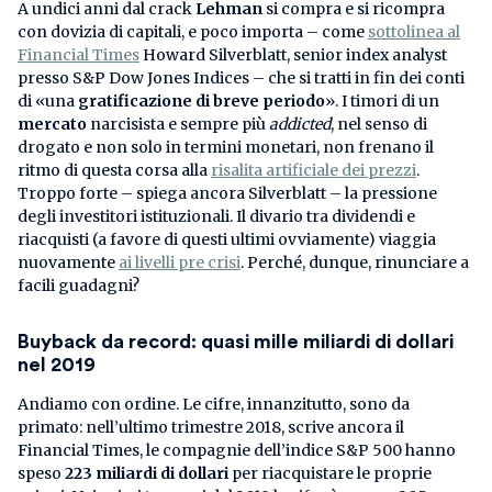
A undici anni dal crack
Lehman
si compra e si ricompra
con dovizia di capitali, e poco importa – come
sottolinea al
Financial Times
Howard Silverblatt, senior index analyst
presso S&P Dow Jones Indices – che si tratti in fin dei conti
di «una
gratificazione di breve periodo
». I timori di un
mercato
narcisista e sempre più
addicted
, nel senso di
drogato e non solo in termini monetari, non frenano il
ritmo di questa corsa alla
risalita artificiale dei prezzi
.
Troppo forte – spiega ancora Silverblatt – la pressione
degli investitori istituzionali. Il divario tra dividendi e
riacquisti (a favore di questi ultimi ovviamente) viaggia
nuovamente
ai livelli pre crisi
. Perché, dunque, rinunciare a
facili guadagni?
Buyback da record: quasi mille miliardi di dollari
nel 2019
Andiamo con ordine. Le cifre, innanzitutto, sono da
primato: nell’ultimo trimestre 2018, scrive ancora il
Financial Times, le compagnie dell’indice S&P 500 hanno
speso
223 miliardi di dollari
per riacquistare le proprie