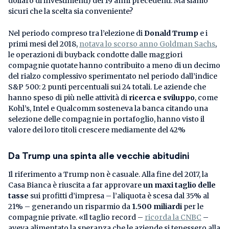
dollaro di investimenti) dei 19 anni precedenti. Ma siamo
sicuri che la scelta sia conveniente?
Nel periodo compreso tra l’elezione di
Donald Trump
e i
primi mesi del 2018,
notava lo scorso anno Goldman Sachs
,
le operazioni di buyback condotte dalle maggiori
compagnie quotate hanno contribuito a meno di un decimo
del rialzo complessivo sperimentato nel periodo dall’indice
S&P 500: 2 punti percentuali sui 24 totali. Le aziende che
hanno speso di più nelle attività di
ricerca e sviluppo
, come
Kohl’s, Intel e Qualcomm sosteneva la banca citando una
selezione delle compagnie in portafoglio, hanno visto il
valore dei loro titoli crescere mediamente del 42%
Da Trump una spinta alle vecchie abitudini
Il riferimento a Trump non è casuale. Alla fine del 2017, la
Casa Bianca è riuscita a far approvare
un maxi taglio delle
tasse
sui profitti d’impresa – l’aliquota è scesa dal 35% al
21% – generando un risparmio da
1.500 miliardi
per le
compagnie private. «Il taglio record –
ricorda la CNBC
–
aveva alimentato la speranza che le aziende si tenessero alla