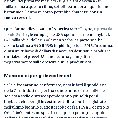
azioni. Nei primi tre mesi del 2019 la cifra è scesa a 205
miliardi ma a questo ritmo, sottolinea ancora il quotidiano
britannico, l’anno in corso potrebbe chiudersi con un
nuovo record
.
Quest’anno, rileva Bank of America Merrill Lync,
ripresa da
Il Sole 24 Ore
, le compagnie USA spenderanno in buyback
823 miliardi di dollari; Goldman Sachs, da parte sua, ha
alzato la stima a 940,
il 13% in più
rispetto al 2018. Insomma,
quasi un trilione di dollari di riacquisti destinati a produrre
un rialzo dei prezzi. Ma anche, forse, a impattare
negativamente sulla crescita e sulla produttività.
Meno soldi per gli investimenti
Se le cifre saranno confermate, nota infatti il quotidiano
della Confindustria, per il secondo anno consecutivo le
società a stelle e strisce spenderanno più soldi per il
buyback che per gli
investimenti
. Il rapporto registrato
nell’ultimo biennio si attesterebbe così a 1,14 a 1, contro lo
0,6 a 1 (60 centesimi spesi in riacquisto per ogni singolo