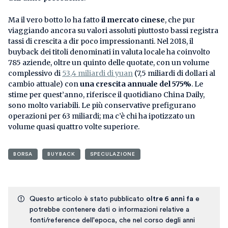
Ma il vero botto lo ha fatto
il mercato cinese
, che pur
viaggiando ancora su valori assoluti piuttosto bassi registra
tassi di crescita a dir poco impressionanti. Nel 2018, il
buyback dei titoli denominati in valuta locale ha coinvolto
785 aziende, oltre un quinto delle quotate, con un volume
complessivo di
53,4 miliardi di yuan
(7,5 miliardi di dollari al
cambio attuale) con
una crescita annuale del 575%
. Le
stime per quest’anno, riferisce il quotidiano China Daily,
sono molto variabili. Le più conservative prefigurano
operazioni per 63 miliardi; ma c’è chi ha ipotizzato un
volume quasi quattro volte superiore.
BORSA
BUYBACK
SPECULAZIONE
Questo articolo è stato pubblicato
oltre 6 anni fa
e
potrebbe contenere dati o informazioni relative a
fonti/reference dell'epoca, che nel corso degli anni