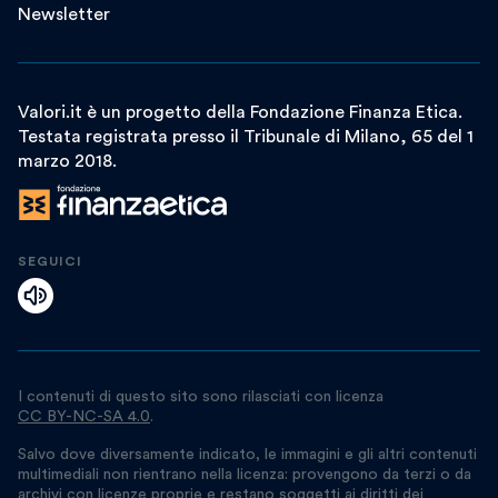
Newsletter
Valori.it è un progetto della Fondazione Finanza Etica.
Testata registrata presso il Tribunale di Milano, 65 del 1
marzo 2018.
SEGUICI
I contenuti di questo sito sono rilasciati con licenza
CC BY-NC-SA 4.0
.
Salvo dove diversamente indicato, le immagini e gli altri contenuti
multimediali non rientrano nella licenza: provengono da terzi o da
archivi con licenze proprie e restano soggetti ai diritti dei