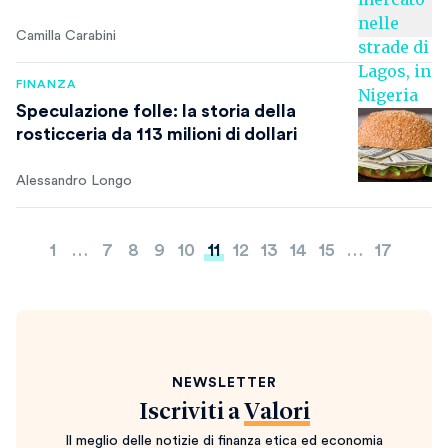
Camilla Carabini
FINANZA
Speculazione folle: la storia della
rosticceria da 113 milioni di dollari
Alessandro Longo
Paginazione
1
…
7
8
9
10
11
12
13
14
15
…
17
degli
articoli
NEWSLETTER
Iscriviti a
Valori
Il meglio delle notizie di finanza etica ed economia